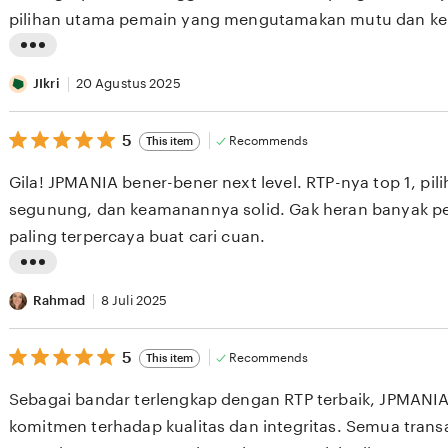
g
pilihan utama pemain yang mengutamakan mutu dan k
r
e
L
v
i
JIkri
20 Agustus 2025
i
s
e
5
t
5
Recommends
This item
out
w
i
of
Gila! JPMANIA bener-bener next level. RTP-nya top 1, pi
5
b
n
stars
segunung, dan keamanannya solid. Gak heran banyak pe
y
g
paling terpercaya buat cari cuan.
A
r
h
e
L
o
v
i
Rahmad
8 Juli 2025
k
i
s
e
5
t
5
Recommends
This item
out
w
i
of
Sebagai bandar terlengkap dengan RTP terbaik, JPMANI
5
b
n
stars
komitmen terhadap kualitas dan integritas. Semua tran
y
g