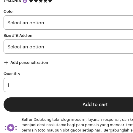
5
JPMANIA
out
of
Color
5
stars
Size âˆ£ Add on
Add personalization
Quantity
Add to cart
Seller
Didukung teknologi modern, layanan responsif, dan 
menjadi destinasi utama bagi para pemain yang mencari te
bermain toto maupun slot gacor setiap hari. Bergabunglah s