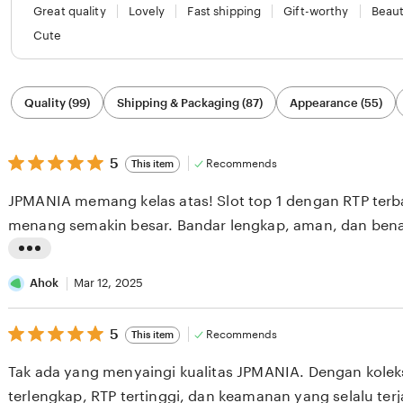
Great quality
Lovely
Fast shipping
Gift-worthy
Beaut
Cute
Filter
Quality (99)
Shipping & Packaging (87)
Appearance (55)
by
category
5
5
Recommends
This item
out
of
JPMANIA memang kelas atas! Slot top 1 dengan RTP terba
5
stars
menang semakin besar. Bandar lengkap, aman, dan bena
L
i
Ahok
Mar 12, 2025
s
5
t
5
Recommends
This item
out
i
of
Tak ada yang menyaingi kualitas JPMANIA. Dengan kolek
5
n
stars
terlengkap, RTP tertinggi, dan keamanan yang selalu te