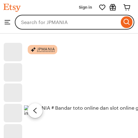
JPMANIA
Sign in
Skip
to
Search
Browse
ontent
for
items
or
shops
JPMANIA