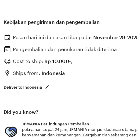
Kebijakan pengiriman dan pengembalian
Pesan hari ini dan akan tiba pada:
November 29-202
Pengembalian dan penukaran tidak diterima
Cost to ship:
Rp
10.000-,
Ships from:
Indonesia
Deliver to Indonesia
Did you know?
JPMANIA Perlindungan Pembelian
pelayanan cepat 24 jam, JPMANIA menjadi destinasi utam
kenyamanan dan kemenangan. Bergabunglah sekarang dan 