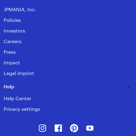
JPMANIA, Inc.
Policies
Investors
Careers
Press
Impact
Legal imprint
Help
Help Center
Privacy settings
Instagram
Facebook
Pinterest
Youtube