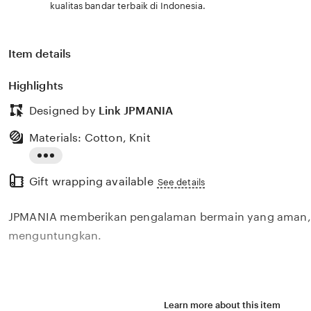
kualitas bandar terbaik di Indonesia.
Item details
Highlights
Designed by
Link JPMANIA
Materials: Cotton, Knit
Read
Gift wrapping available
the
See details
full
JPMANIA memberikan pengalaman bermain yang aman, 
description
menguntungkan.
Learn more about this item