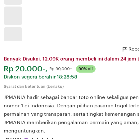
Repo
Banyak Disukai. 12,09K orang membeli ini dalam 24 jam t
Harga:
Rp 20.000-,
Normal:
Rp 90,000+
90% off
Diskon segera berahir
18:28:58
Syarat dan ketentuan (berlaku)
JPMANIA hadir sebagai bandar toto online sekaligus pen
nomor 1 di Indonesia. Dengan pilihan pasaran togel terl
permainan yang transparan, serta tingkat kemenangan sl
JPMANIA memberikan pengalaman bermain yang aman, 
menguntungkan.