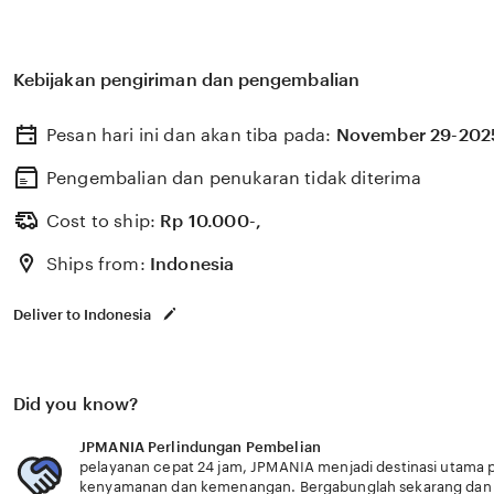
Kebijakan pengiriman dan pengembalian
Pesan hari ini dan akan tiba pada:
November 29-202
Pengembalian dan penukaran tidak diterima
Cost to ship:
Rp
10.000-,
Ships from:
Indonesia
Deliver to Indonesia
Did you know?
JPMANIA Perlindungan Pembelian
pelayanan cepat 24 jam, JPMANIA menjadi destinasi utam
kenyamanan dan kemenangan. Bergabunglah sekarang dan 