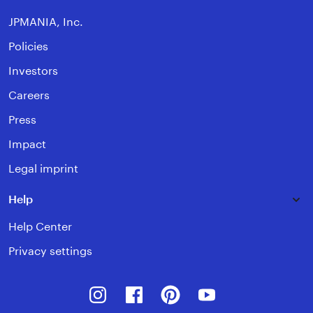
JPMANIA, Inc.
Policies
Investors
Careers
Press
Impact
Legal imprint
Help
Help Center
Privacy settings
Instagram
Facebook
Pinterest
Youtube