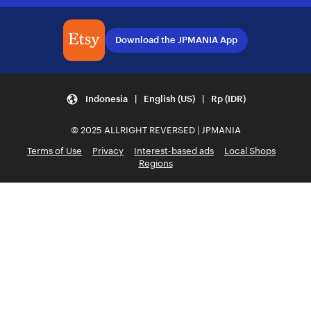
Download the JPMANIA App
Indonesia | English (US) | Rp (IDR)
© 2025 ALLRIGHT REVERSED | JPMANIA
Terms of Use
Privacy
Interest-based ads
Local Shops
Regions