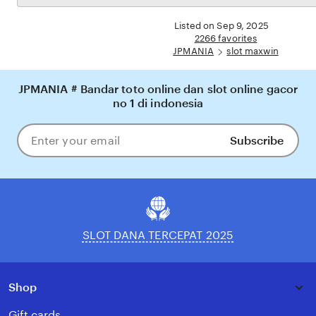
the
full
Listed on Sep 9, 2025
description
2266 favorites
JPMANIA
slot maxwin
JPMANIA # Bandar toto online dan slot online gacor
no 1 di indonesia
Subscribe
Enter
your
email
SLOT DANA TERCEPAT 2025
Shop
Gift cards