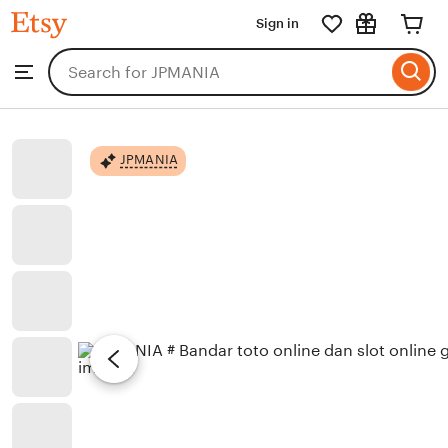
JPMANIA
Sign in
Skip
to
Search
Browse
ontent
for
items
or
shops
JPMANIA