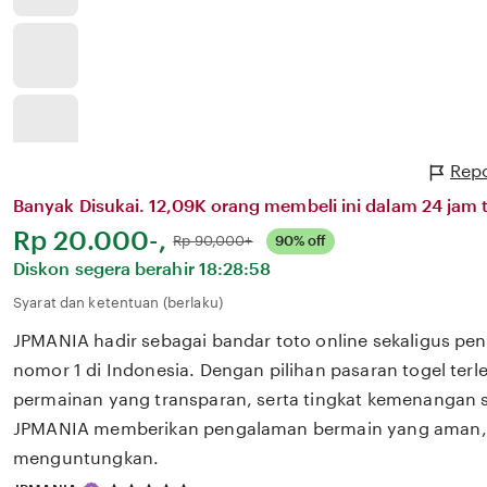
Repo
Banyak Disukai. 12,09K orang membeli ini dalam 24 jam t
Harga:
Rp 20.000-,
Normal:
Rp 90,000+
90% off
Diskon segera berahir
18:28:58
Syarat dan ketentuan (berlaku)
JPMANIA hadir sebagai bandar toto online sekaligus pen
nomor 1 di Indonesia. Dengan pilihan pasaran togel terl
permainan yang transparan, serta tingkat kemenangan sl
JPMANIA memberikan pengalaman bermain yang aman, 
menguntungkan.