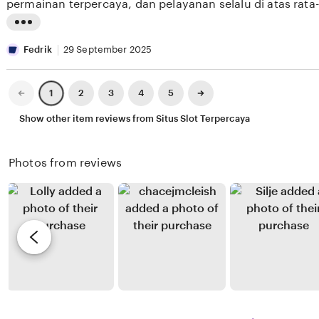
permainan terpercaya, dan pelayanan selalu di atas rata-
J
r
I
e
L
k
v
i
Fedrik
29 September 2025
r
i
s
i
e
t
Previous
Next
2
3
4
5
1
page
page
w
i
Show other item reviews from Situs Slot Terpercaya
b
n
y
g
Photos from reviews
R
r
a
e
h
v
m
i
a
e
d
w
b
y