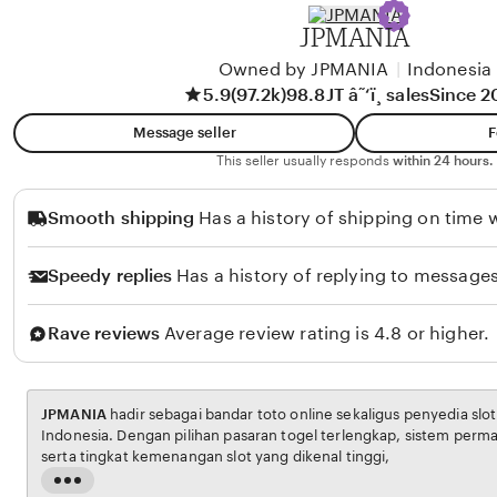
F
e
JPMANIA
d
Owned by JPMANIA
|
Indonesia
r
5.9
(97.2k)
98.8JT â˜‘ï¸ sales
Since 
i
Message seller
F
k
This seller usually responds
within 24 hours.
Smooth shipping
Has a history of shipping on time w
Speedy replies
Has a history of replying to messages
Rave reviews
Average review rating is 4.8 or higher.
JPMANIA
hadir sebagai bandar toto online sekaligus penyedia slot online gacor nomor 1 di
Indonesia. Dengan pilihan pasaran togel terlengkap, sistem perm
serta tingkat kemenangan slot yang dikenal tinggi,
Read