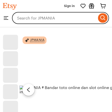
JPMANIA
Sign in
Skip
to
Search
Browse
ontent
for
items
or
shops
JPMANIA