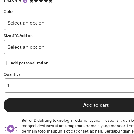
5
JPMANIA
out
of
Color
5
stars
Size âˆ£ Add on
Add personalization
Quantity
Add to cart
Seller
Didukung teknologi modern, layanan responsif, dan 
menjadi destinasi utama bagi para pemain yang mencari te
bermain toto maupun slot gacor setiap hari. Bergabunglah s