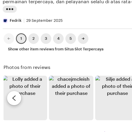
permainan terpercaya, dan pelayanan selalu di atas rata-
J
r
I
e
L
k
v
i
Fedrik
29 September 2025
r
i
s
i
e
t
Previous
Next
2
3
4
5
1
page
page
w
i
Show other item reviews from Situs Slot Terpercaya
b
n
y
g
Photos from reviews
R
r
a
e
h
v
m
i
a
e
d
w
b
y