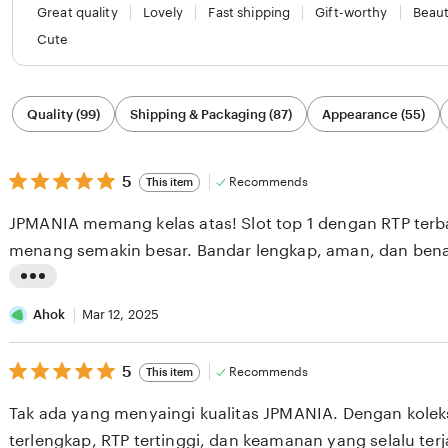
Great quality
Lovely
Fast shipping
Gift-worthy
Beaut
Cute
Filter
Quality (99)
Shipping & Packaging (87)
Appearance (55)
by
category
5
5
Recommends
This item
out
of
JPMANIA memang kelas atas! Slot top 1 dengan RTP terba
5
stars
menang semakin besar. Bandar lengkap, aman, dan bena
L
i
Ahok
Mar 12, 2025
s
5
t
5
Recommends
This item
out
i
of
Tak ada yang menyaingi kualitas JPMANIA. Dengan kolek
5
n
stars
terlengkap, RTP tertinggi, dan keamanan yang selalu te