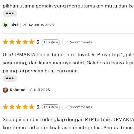
g
pilihan utama pemain yang mengutamakan mutu dan k
r
e
L
v
i
JIkri
20 Agustus 2025
i
s
e
5
t
5
Recommends
This item
out
w
i
of
Gila! JPMANIA bener-bener next level. RTP-nya top 1, pi
5
b
n
stars
segunung, dan keamanannya solid. Gak heran banyak pe
y
g
paling terpercaya buat cari cuan.
A
r
h
e
L
o
v
i
Rahmad
8 Juli 2025
k
i
s
e
5
t
5
Recommends
This item
out
w
i
of
Sebagai bandar terlengkap dengan RTP terbaik, JPMANI
5
b
n
stars
komitmen terhadap kualitas dan integritas. Semua tran
y
g