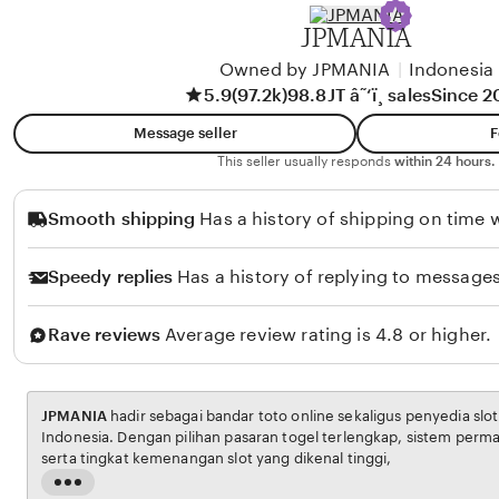
F
e
JPMANIA
d
Owned by JPMANIA
|
Indonesia
r
5.9
(97.2k)
98.8JT â˜‘ï¸ sales
Since 
i
Message seller
F
k
This seller usually responds
within 24 hours.
Smooth shipping
Has a history of shipping on time w
Speedy replies
Has a history of replying to messages
Rave reviews
Average review rating is 4.8 or higher.
JPMANIA
hadir sebagai bandar toto online sekaligus penyedia slot online gacor nomor 1 di
Indonesia. Dengan pilihan pasaran togel terlengkap, sistem perm
serta tingkat kemenangan slot yang dikenal tinggi,
Read