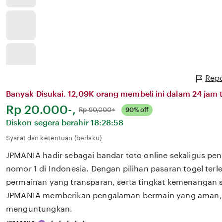
Repo
Banyak Disukai. 12,09K orang membeli ini dalam 24 jam t
Harga:
Rp 20.000-,
Normal:
Rp 90,000+
90% off
Diskon segera berahir
18:28:58
Syarat dan ketentuan (berlaku)
JPMANIA hadir sebagai bandar toto online sekaligus pen
nomor 1 di Indonesia. Dengan pilihan pasaran togel terl
permainan yang transparan, serta tingkat kemenangan sl
JPMANIA memberikan pengalaman bermain yang aman, 
menguntungkan.