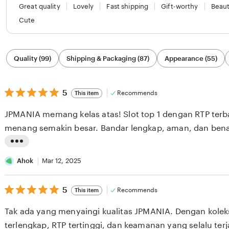
Great quality
Lovely
Fast shipping
Gift-worthy
Beaut
Cute
Filter
Quality (99)
Shipping & Packaging (87)
Appearance (55)
by
category
5
5
Recommends
This item
out
of
JPMANIA memang kelas atas! Slot top 1 dengan RTP terba
5
stars
menang semakin besar. Bandar lengkap, aman, dan bena
L
i
Ahok
Mar 12, 2025
s
5
t
5
Recommends
This item
out
i
of
Tak ada yang menyaingi kualitas JPMANIA. Dengan kolek
5
n
stars
terlengkap, RTP tertinggi, dan keamanan yang selalu te