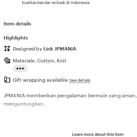
kualitas bandar terbaik di Indonesia.
Item details
Highlights
Designed by
Link JPMANIA
Materials: Cotton, Knit
Read
Gift wrapping available
the
See details
full
JPMANIA memberikan pengalaman bermain yang aman, 
description
menguntungkan.
Learn more about this item