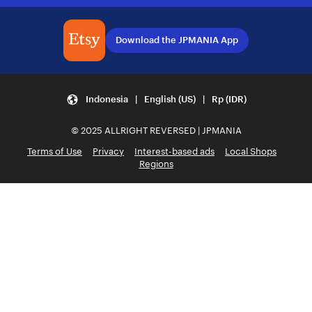
Download the JPMANIA App
Indonesia | English (US) | Rp (IDR)
© 2025 ALLRIGHT REVERSED | JPMANIA
Terms of Use
Privacy
Interest-based ads
Local Shops
Regions