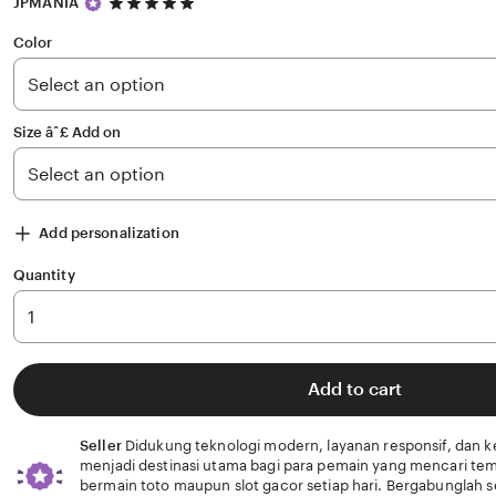
5
JPMANIA
out
of
Color
5
stars
Size âˆ£ Add on
Add personalization
Quantity
Add to cart
Seller
Didukung teknologi modern, layanan responsif, dan 
menjadi destinasi utama bagi para pemain yang mencari te
bermain toto maupun slot gacor setiap hari. Bergabunglah s