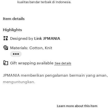
kualitas bandar terbaik di Indonesia.
Item details
Highlights
Designed by
Link JPMANIA
Materials: Cotton, Knit
Read
Gift wrapping available
the
See details
full
JPMANIA memberikan pengalaman bermain yang aman, 
description
menguntungkan.
Learn more about this item