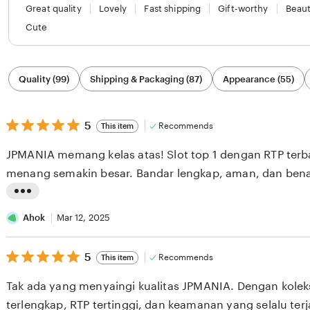
Great quality
Lovely
Fast shipping
Gift-worthy
Beaut
Cute
Filter
Quality (99)
Shipping & Packaging (87)
Appearance (55)
by
category
5
5
Recommends
This item
out
of
JPMANIA memang kelas atas! Slot top 1 dengan RTP terba
5
stars
menang semakin besar. Bandar lengkap, aman, dan bena
L
i
Ahok
Mar 12, 2025
s
5
t
5
Recommends
This item
out
i
of
Tak ada yang menyaingi kualitas JPMANIA. Dengan kolek
5
n
stars
terlengkap, RTP tertinggi, dan keamanan yang selalu te