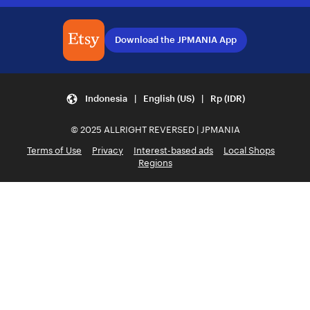
Download the JPMANIA App
Indonesia | English (US) | Rp (IDR)
© 2025 ALLRIGHT REVERSED | JPMANIA
Terms of Use
Privacy
Interest-based ads
Local Shops
Regions