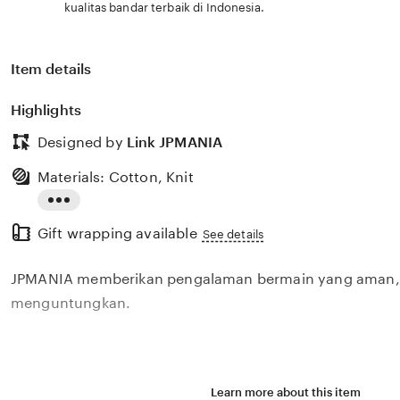
kualitas bandar terbaik di Indonesia.
Item details
Highlights
Designed by
Link JPMANIA
Materials: Cotton, Knit
Read
Gift wrapping available
the
See details
full
JPMANIA memberikan pengalaman bermain yang aman, 
description
menguntungkan.
Learn more about this item