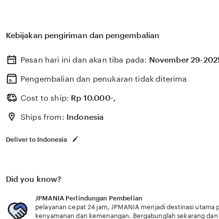
Kebijakan pengiriman dan pengembalian
Pesan hari ini dan akan tiba pada:
November 29-202
Pengembalian dan penukaran tidak diterima
Cost to ship:
Rp
10.000-,
Ships from:
Indonesia
Deliver to Indonesia
Did you know?
JPMANIA Perlindungan Pembelian
pelayanan cepat 24 jam, JPMANIA menjadi destinasi utam
kenyamanan dan kemenangan. Bergabunglah sekarang dan 