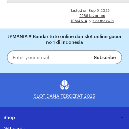
the
full
Listed on Sep 9, 2025
description
2266 favorites
JPMANIA
slot maxwin
JPMANIA # Bandar toto online dan slot online gacor
no 1 di indonesia
Subscribe
Enter
your
email
SLOT DANA TERCEPAT 2025
Shop
Gift cards