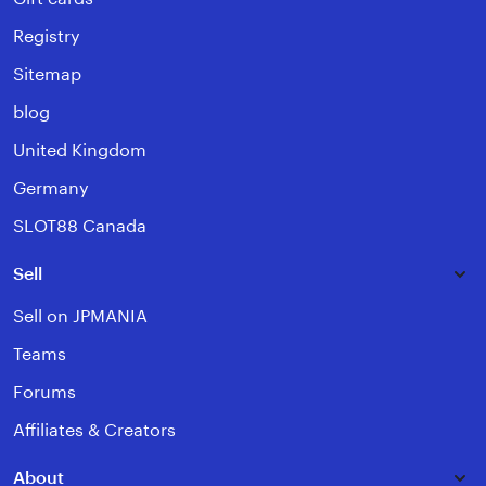
Registry
Sitemap
blog
United Kingdom
Germany
SLOT88 Canada
Sell
Sell on JPMANIA
Teams
Forums
Affiliates & Creators
About