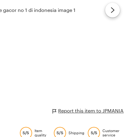
Report this item to JPMANIA
Item
Customer
5/5
5/5
5/5
Shipping
quality
service