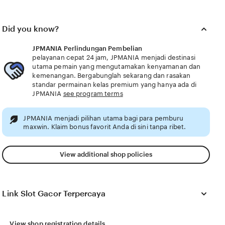
Did you know?
JPMANIA Perlindungan Pembelian
pelayanan cepat 24 jam, JPMANIA menjadi destinasi
utama pemain yang mengutamakan kenyamanan dan
kemenangan. Bergabunglah sekarang dan rasakan
standar permainan kelas premium yang hanya ada di
JPMANIA
see program terms
JPMANIA menjadi pilihan utama bagi para pemburu
maxwin. Klaim bonus favorit Anda di sini tanpa ribet.
View additional shop policies
Link Slot Gacor Terpercaya
View shop registration details