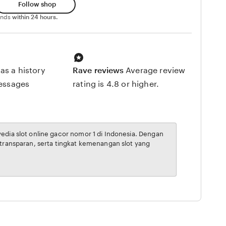
Follow shop
ponds
within 24 hours.
as a history
Rave reviews
Average review
messages
rating is 4.8 or higher.
 transparan, serta tingkat kemenangan slot yang