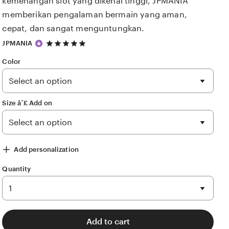
kemenangan slot yang dikenal tinggi, JPMANIA
memberikan pengalaman bermain yang aman,
cepat, dan sangat menguntungkan.
5
JPMANIA
out
of
Color
5
stars
Size âˆ£ Add on
Add personalization
Quantity
Add to cart