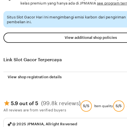
kelas premium yang hanya ada di JPMANIA
see program ter
Situs Slot Gacor Hari Ini mengimbangi emisi karbon dari pengirim
pembelian ini.
View additional shop policies
Link Slot Gacor Terpercaya
View shop registration details
(99.8k reviews)
5.9 out of 5
5/5
5/5
Item quality
All reviews are from verified buyers
@ 2025 JPMANIA, Allright Reversed