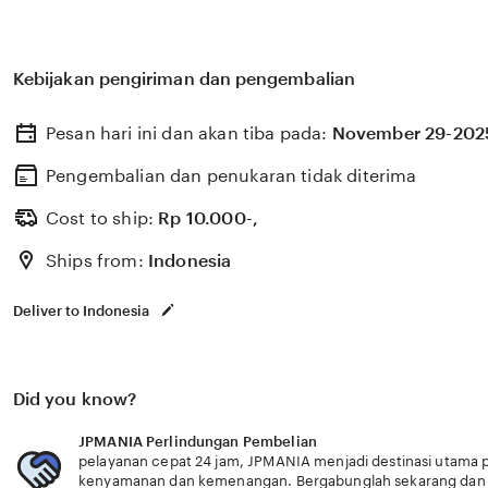
Kebijakan pengiriman dan pengembalian
Pesan hari ini dan akan tiba pada:
November 29-202
Pengembalian dan penukaran tidak diterima
Cost to ship:
Rp
10.000-,
Ships from:
Indonesia
Deliver to Indonesia
Did you know?
JPMANIA Perlindungan Pembelian
pelayanan cepat 24 jam, JPMANIA menjadi destinasi utam
kenyamanan dan kemenangan. Bergabunglah sekarang dan 