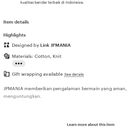
kualitas bandar terbaik di Indonesia.
Item details
Highlights
Designed by
Link JPMANIA
Materials: Cotton, Knit
Read
Gift wrapping available
the
See details
full
JPMANIA memberikan pengalaman bermain yang aman, 
description
menguntungkan.
Learn more about this item