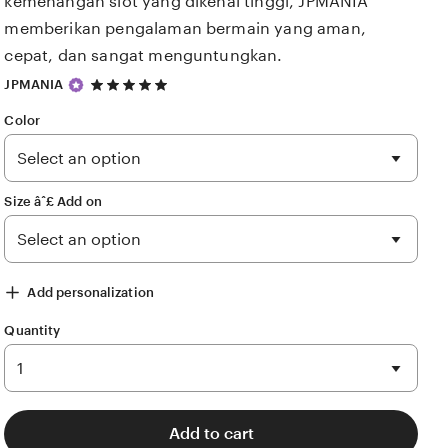
kemenangan slot yang dikenal tinggi, JPMANIA
memberikan pengalaman bermain yang aman,
cepat, dan sangat menguntungkan.
5
JPMANIA
out
of
Color
5
stars
Size âˆ£ Add on
Add personalization
Quantity
Add to cart