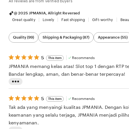
All reviews are from verified buyers
@ 2025 JPMANIA, Allright Reversed
Great quality
Lovely
Fast shipping
Gift-worthy
Beau
Filter
Quality (99)
Shipping & Packaging (87)
Appearance (55)
by
category
5
5
Recommends
This item
out
JPMANIA memang kelas atas! Slot top 1 dengan RTP t
of
5
Bandar lengkap, aman, dan benar-benar terpercaya!
stars
L
i
5
5
Recommends
This item
s
out
Tak ada yang menyaingi kualitas JPMANIA. Dengan kole
of
t
5
keamanan yang selalu terjaga, JPMANIA menjadi pi
i
stars
kenyamanan.
n