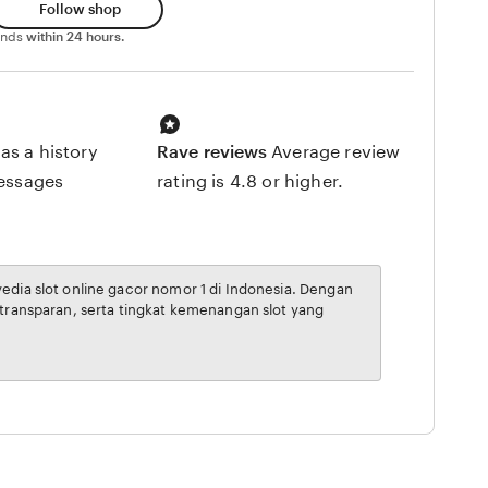
Follow shop
ponds
within 24 hours.
as a history
Rave reviews
Average review
messages
rating is 4.8 or higher.
 transparan, serta tingkat kemenangan slot yang