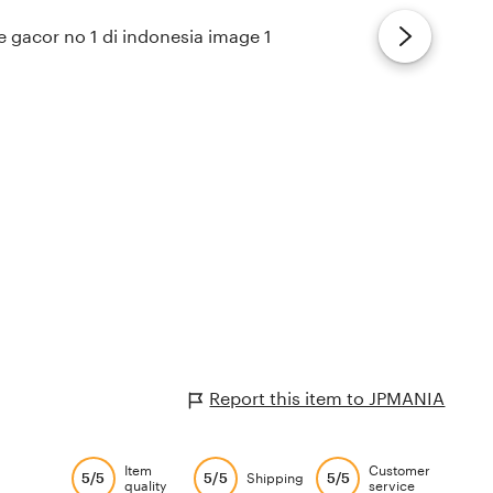
Report this item to JPMANIA
Item
Customer
5/5
5/5
5/5
Shipping
quality
service