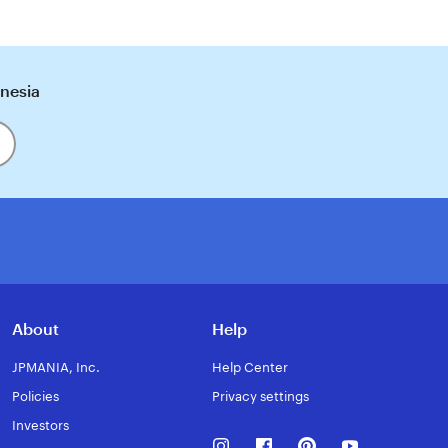
onesia
About
Help
JPMANIA, Inc.
Help Center
Policies
Privacy settings
Investors
Instagram
Facebook
Pinterest
Youtube