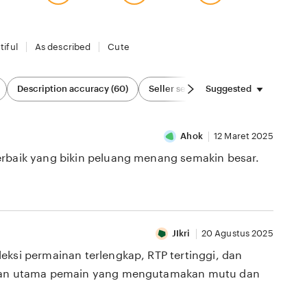
tiful
As described
Cute
Suggested
Description accuracy (60)
Seller service (82)
Sizing & Fit (2
Ahok
12 Maret 2025
erbaik yang bikin peluang menang semakin besar.
JIkri
20 Agustus 2025
ksi permainan terlengkap, RTP tertinggi, dan
lihan utama pemain yang mengutamakan mutu dan