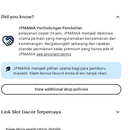
Did you know?
JPMANIA Perlindungan Pembelian
pelayanan cepat 24 jam, JPMANIA menjadi destinasi
utama pemain yang mengutamakan kenyamanan dan
kemenangan. Bergabunglah sekarang dan rasakan
standar permainan kelas premium yang hanya ada di
JPMANIA
see program terms
JPMANIA menjadi pilihan utama bagi para pemburu
maxwin. Klaim bonus favorit Anda di sini tanpa ribet.
View additional shop policies
Link Slot Gacor Terpercaya
View shop registration details