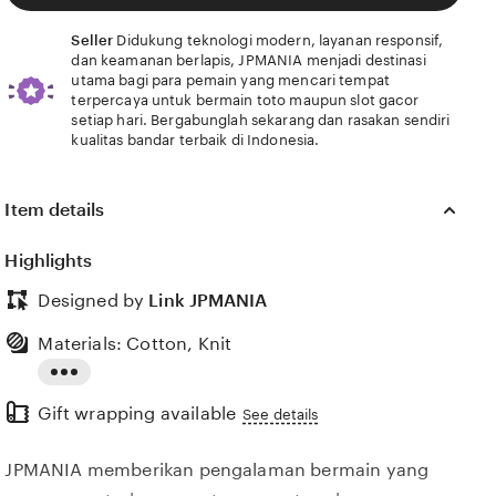
Seller
Didukung teknologi modern, layanan responsif,
dan keamanan berlapis, JPMANIA menjadi destinasi
utama bagi para pemain yang mencari tempat
terpercaya untuk bermain toto maupun slot gacor
setiap hari. Bergabunglah sekarang dan rasakan sendiri
kualitas bandar terbaik di Indonesia.
5)
Value (99)
Comfort (53)
Ease of use (12)
Condition (2)
Item details
Highlights
Designed by
Link JPMANIA
Materials: Cotton, Knit
Read
Gift wrapping available
the
See details
full
JPMANIA memberikan pengalaman bermain yang
description