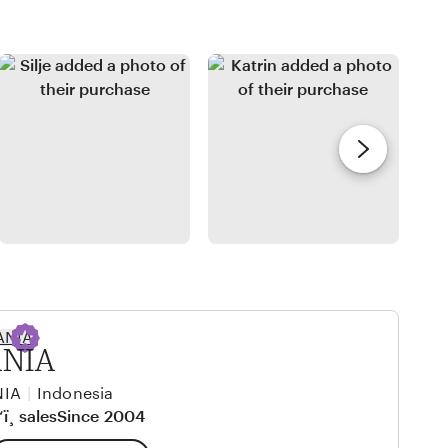
NIA
NIA
|
Indonesia
ï¸ sales
Since 2004