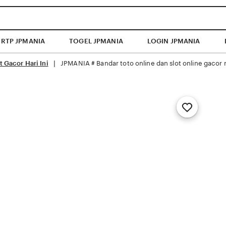
RTP JPMANIA
TOGEL JPMANIA
LOGIN JPMANIA
t Gacor Hari Ini
JPMANIA # Bandar toto online dan slot online gacor n
 | 
Add
to
Favorites