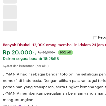
Repo
Banyak Disukai. 12,09K orang membeli ini dalam 24 jam t
Harga:
Rp 20.000-,
Normal:
Rp 90,000+
90% off
Diskon segera berahir
18:28:58
Syarat dan ketentuan (berlaku)
JPMANIA hadir sebagai bandar toto online sekaligus pen
nomor 1 di Indonesia. Dengan pilihan pasaran togel terl
permainan yang transparan, serta tingkat kemenangan sl
JPMANIA memberikan pengalaman bermain yang aman, 
menguntungkan.