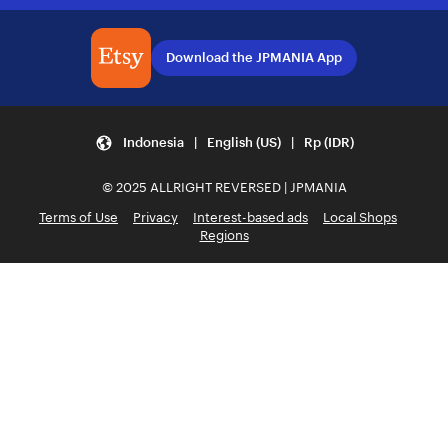
Download the JPMANIA App
Indonesia | English (US) | Rp (IDR)
© 2025 ALLRIGHT REVERSED | JPMANIA
Terms of Use
Privacy
Interest-based ads
Local Shops
Regions