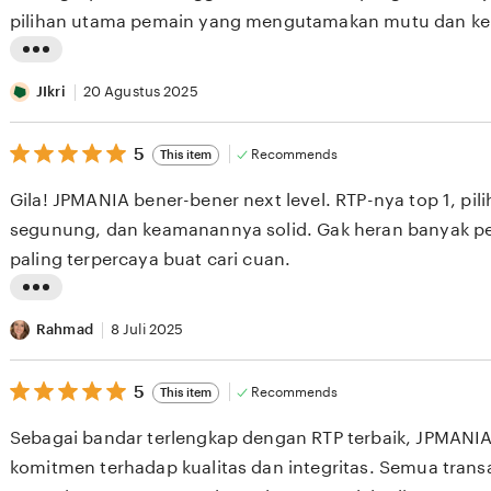
g
pilihan utama pemain yang mengutamakan mutu dan k
r
e
L
v
i
JIkri
20 Agustus 2025
i
s
e
5
t
5
Recommends
This item
out
w
i
of
Gila! JPMANIA bener-bener next level. RTP-nya top 1, pi
5
b
n
stars
segunung, dan keamanannya solid. Gak heran banyak pe
y
g
paling terpercaya buat cari cuan.
A
r
h
e
L
o
v
i
Rahmad
8 Juli 2025
k
i
s
e
5
t
5
Recommends
This item
out
w
i
of
Sebagai bandar terlengkap dengan RTP terbaik, JPMANI
5
b
n
stars
komitmen terhadap kualitas dan integritas. Semua tran
y
g