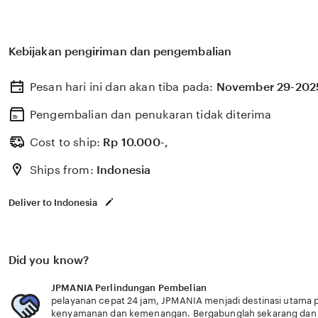
Kebijakan pengiriman dan pengembalian
Pesan hari ini dan akan tiba pada:
November 29-202
Pengembalian dan penukaran tidak diterima
Cost to ship:
Rp
10.000-,
Ships from:
Indonesia
Deliver to Indonesia
Did you know?
JPMANIA Perlindungan Pembelian
pelayanan cepat 24 jam, JPMANIA menjadi destinasi utam
kenyamanan dan kemenangan. Bergabunglah sekarang dan 