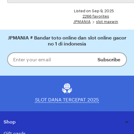
the
full
Listed on Sep 9, 2025
description
2266 favorites
JPMANIA
slot maxwin
JPMANIA # Bandar toto online dan slot online gacor
no 1 di indonesia
Subscribe
Enter
your
email
SLOT DANA TERCEPAT 2025
Shop
Gift cards