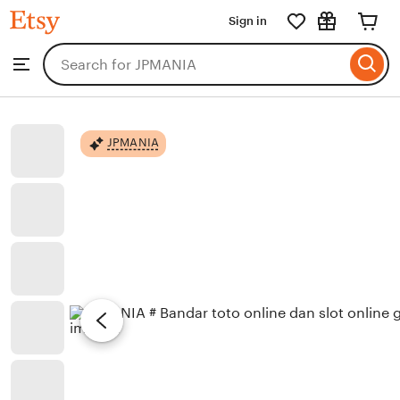
JPMANIA
Sign in
Skip
to
Search
Browse
ontent
for
items
or
shops
JPMANIA