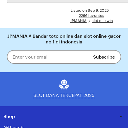
the
full
Listed on Sep 9, 2025
description
2266 favorites
JPMANIA
slot maxwin
JPMANIA # Bandar toto online dan slot online gacor
no 1 di indonesia
Subscribe
Enter
your
email
SLOT DANA TERCEPAT 2025
Shop
Gift cards