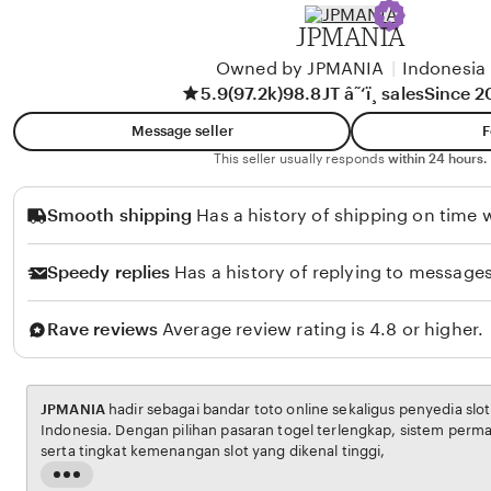
F
e
JPMANIA
d
Owned by JPMANIA
|
Indonesia
r
5.9
(97.2k)
98.8JT â˜‘ï¸ sales
Since 
i
Message seller
F
k
This seller usually responds
within 24 hours.
Smooth shipping
Has a history of shipping on time w
Speedy replies
Has a history of replying to messages
Rave reviews
Average review rating is 4.8 or higher.
JPMANIA
hadir sebagai bandar toto online sekaligus penyedia slot online gacor nomor 1 di
Indonesia. Dengan pilihan pasaran togel terlengkap, sistem perm
serta tingkat kemenangan slot yang dikenal tinggi,
Read