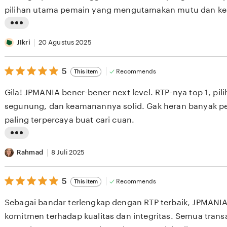
g
pilihan utama pemain yang mengutamakan mutu dan k
r
e
L
v
i
JIkri
20 Agustus 2025
i
s
e
5
t
5
Recommends
This item
out
w
i
of
Gila! JPMANIA bener-bener next level. RTP-nya top 1, pi
5
b
n
stars
segunung, dan keamanannya solid. Gak heran banyak pe
y
g
paling terpercaya buat cari cuan.
A
r
h
e
L
o
v
i
Rahmad
8 Juli 2025
k
i
s
e
5
t
5
Recommends
This item
out
w
i
of
Sebagai bandar terlengkap dengan RTP terbaik, JPMANI
5
b
n
stars
komitmen terhadap kualitas dan integritas. Semua tran
y
g