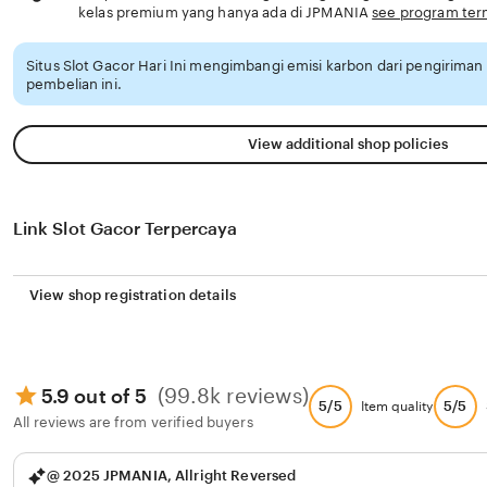
kelas premium yang hanya ada di JPMANIA
see program ter
Situs Slot Gacor Hari Ini mengimbangi emisi karbon dari pengirim
pembelian ini.
View additional shop policies
Link Slot Gacor Terpercaya
View shop registration details
(99.8k reviews)
5.9 out of 5
5/5
5/5
Item quality
All reviews are from verified buyers
@ 2025 JPMANIA, Allright Reversed