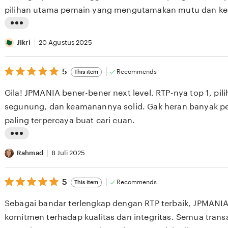
g
pilihan utama pemain yang mengutamakan mutu dan k
r
e
L
v
i
JIkri
20 Agustus 2025
i
s
e
5
t
5
Recommends
This item
out
w
i
of
Gila! JPMANIA bener-bener next level. RTP-nya top 1, pi
5
b
n
stars
segunung, dan keamanannya solid. Gak heran banyak pe
y
g
paling terpercaya buat cari cuan.
A
r
h
e
L
o
v
i
Rahmad
8 Juli 2025
k
i
s
e
5
t
5
Recommends
This item
out
w
i
of
Sebagai bandar terlengkap dengan RTP terbaik, JPMANI
5
b
n
stars
komitmen terhadap kualitas dan integritas. Semua tran
y
g