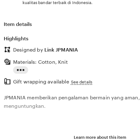
kualitas bandar terbaik di Indonesia.
Item details
Highlights
Designed by
Link JPMANIA
Materials: Cotton, Knit
Read
Gift wrapping available
the
See details
full
JPMANIA memberikan pengalaman bermain yang aman, 
description
menguntungkan.
Learn more about this item