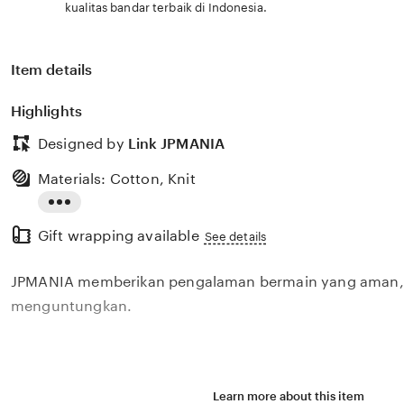
kualitas bandar terbaik di Indonesia.
Item details
Highlights
Designed by
Link JPMANIA
Materials: Cotton, Knit
Read
Gift wrapping available
the
See details
full
JPMANIA memberikan pengalaman bermain yang aman, 
description
menguntungkan.
Learn more about this item