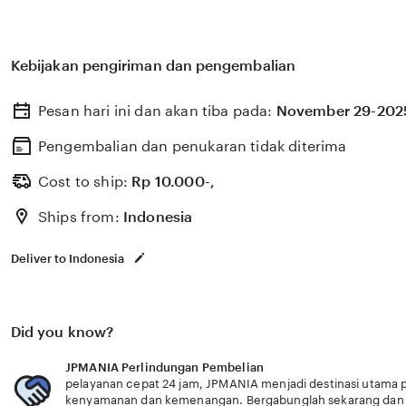
Kebijakan pengiriman dan pengembalian
Pesan hari ini dan akan tiba pada:
November 29-202
Pengembalian dan penukaran tidak diterima
Cost to ship:
Rp
10.000-,
Ships from:
Indonesia
Deliver to Indonesia
Did you know?
JPMANIA Perlindungan Pembelian
pelayanan cepat 24 jam, JPMANIA menjadi destinasi utam
kenyamanan dan kemenangan. Bergabunglah sekarang dan 