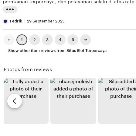
permainan terpercaya, dan pelayanan selalu di atas rata-
J
r
I
e
L
k
v
i
Fedrik
29 September 2025
r
i
s
i
e
t
Previous
Next
2
3
4
5
1
page
page
w
i
Show other item reviews from Situs Slot Terpercaya
b
n
y
g
Photos from reviews
R
r
a
e
h
v
m
i
a
e
d
w
b
y