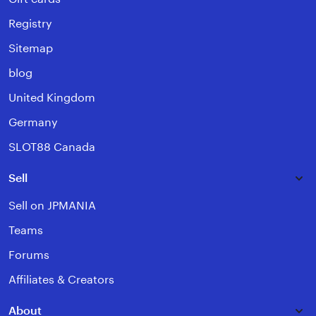
Registry
Sitemap
blog
United Kingdom
Germany
SLOT88 Canada
Sell
Sell on JPMANIA
Teams
Forums
Affiliates & Creators
About