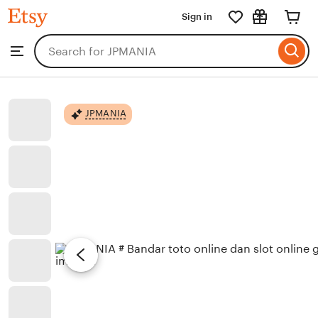
JPMANIA
Sign in
Skip
to
Search
Browse
ontent
for
items
or
shops
JPMANIA