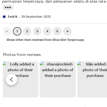
permainan terpercaya, dan pelayanan selalu di atas rata-
J
r
I
e
L
k
v
i
Fedrik
29 September 2025
r
i
s
i
e
t
Previous
Next
2
3
4
5
1
page
page
w
i
Show other item reviews from Situs Slot Terpercaya
b
n
y
g
Photos from reviews
R
r
a
e
h
v
m
i
a
e
d
w
b
y