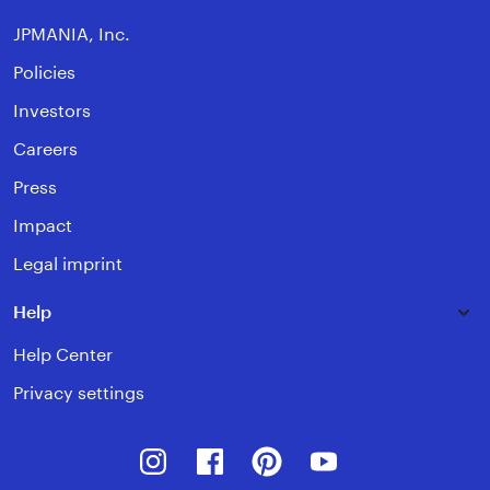
JPMANIA, Inc.
Policies
Investors
Careers
Press
Impact
Legal imprint
Help
Help Center
Privacy settings
Instagram
Facebook
Pinterest
Youtube