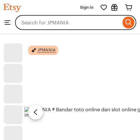
JPMANIA
Sign in
Skip
to
Search
Browse
ontent
for
items
or
shops
JPMANIA