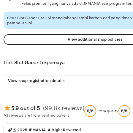
kelas premium yang hanya ada di JPMANIA
see program ter
Situs Slot Gacor Hari Ini mengimbangi emisi karbon dari pengirim
pembelian ini.
View additional shop policies
Link Slot Gacor Terpercaya
View shop registration details
(99.8k reviews)
5.9 out of 5
5/5
5/5
Item quality
All reviews are from verified buyers
@ 2025 JPMANIA, Allright Reversed