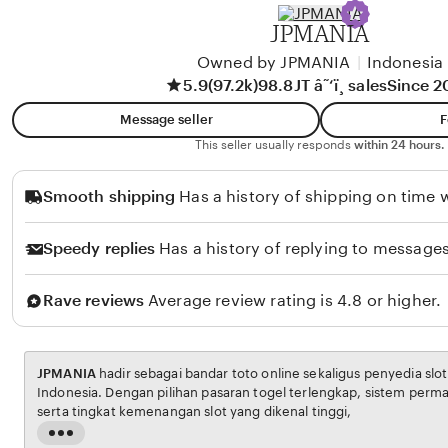
F
e
JPMANIA
d
Owned by JPMANIA
|
Indonesia
r
5.9
(97.2k)
98.8JT â˜‘ï¸ sales
Since 
i
Message seller
F
k
This seller usually responds
within 24 hours.
Smooth shipping
Has a history of shipping on time w
Speedy replies
Has a history of replying to messages
Rave reviews
Average review rating is 4.8 or higher.
JPMANIA
hadir sebagai bandar toto online sekaligus penyedia slot online gacor nomor 1 di
Indonesia. Dengan pilihan pasaran togel terlengkap, sistem perm
serta tingkat kemenangan slot yang dikenal tinggi,
Read