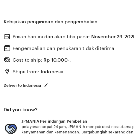
Kebijakan pengiriman dan pengembalian
Pesan hari ini dan akan tiba pada:
November 29-202
Pengembalian dan penukaran tidak diterima
Cost to ship:
Rp
10.000-,
Ships from:
Indonesia
Deliver to Indonesia
Did you know?
JPMANIA Perlindungan Pembelian
pelayanan cepat 24 jam, JPMANIA menjadi destinasi utam
kenyamanan dan kemenangan. Bergabunglah sekarang dan 