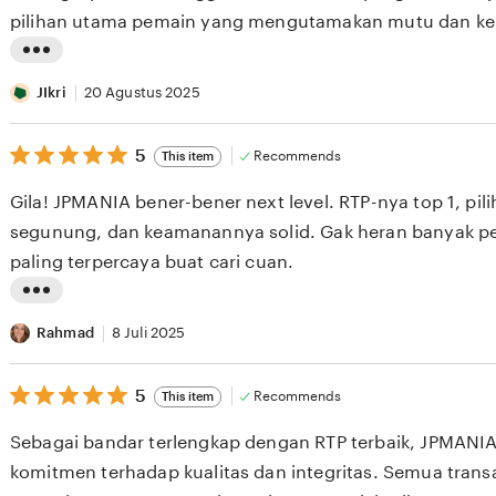
g
pilihan utama pemain yang mengutamakan mutu dan k
r
e
L
v
i
JIkri
20 Agustus 2025
i
s
e
5
t
5
Recommends
This item
out
w
i
of
Gila! JPMANIA bener-bener next level. RTP-nya top 1, pi
5
b
n
stars
segunung, dan keamanannya solid. Gak heran banyak pe
y
g
paling terpercaya buat cari cuan.
A
r
h
e
L
o
v
i
Rahmad
8 Juli 2025
k
i
s
e
5
t
5
Recommends
This item
out
w
i
of
Sebagai bandar terlengkap dengan RTP terbaik, JPMANI
5
b
n
stars
komitmen terhadap kualitas dan integritas. Semua tran
y
g