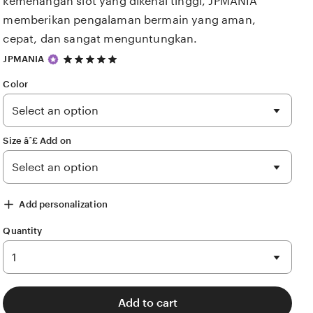
kemenangan slot yang dikenal tinggi, JPMANIA
memberikan pengalaman bermain yang aman,
cepat, dan sangat menguntungkan.
5
JPMANIA
out
of
Color
5
stars
Size âˆ£ Add on
Add personalization
Quantity
Add to cart