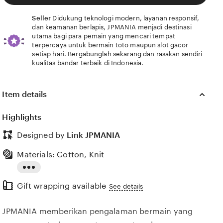
Seller
Didukung teknologi modern, layanan responsif,
dan keamanan berlapis, JPMANIA menjadi destinasi
utama bagi para pemain yang mencari tempat
terpercaya untuk bermain toto maupun slot gacor
setiap hari. Bergabunglah sekarang dan rasakan sendiri
kualitas bandar terbaik di Indonesia.
5)
Value (99)
Comfort (53)
Ease of use (12)
Condition (2)
Item details
Highlights
Designed by
Link JPMANIA
Materials: Cotton, Knit
Read
Gift wrapping available
the
See details
full
JPMANIA memberikan pengalaman bermain yang
description