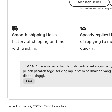
Message seller
This seller usually res
Smooth shipping
Has a
Speedy replies
H
history of shipping on time
of replying to 
with tracking.
quickly.
JPMANIA
hadir sebagai bandar toto online sekaligus penyedia slot online gacor nomor 1 di Indonesia. Dengan
pilihan pasaran togel terlengkap, sistem permainan yang
dikenal tinggi,
Read
the
full
description
Listed on Sep 9, 2025
2266 favorites