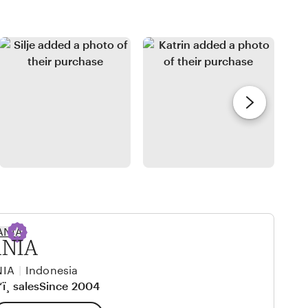
NIA
NIA
|
Indonesia
ï¸ sales
Since 2004