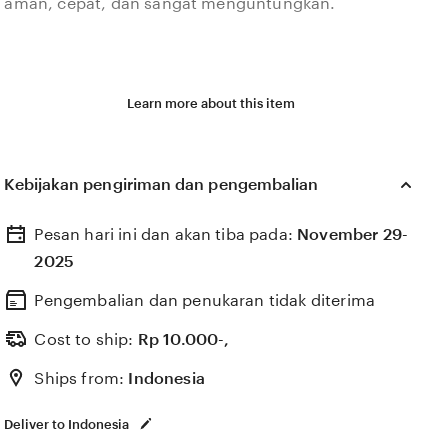
aman, cepat, dan sangat menguntungkan.
Learn more about this item
Kebijakan pengiriman dan pengembalian
Pesan hari ini dan akan tiba pada:
November 29-
2025
Pengembalian dan penukaran tidak diterima
Cost to ship:
Rp
10.000-,
Ships from:
Indonesia
Deliver to Indonesia