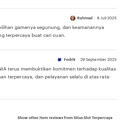
Rahmad
8 Juli 2025
1, pilihan gamenya segunung, dan keamanannya
ng terpercaya buat cari cuan.
Fedrik
29 September 2025
NIA terus membuktikan komitmen terhadap kualitas
n terpercaya, dan pelayanan selalu di atas rata-
Show other item reviews from Situs Slot Terpercaya