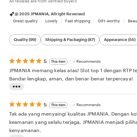
All reviews are from verified buyers
@ 2025 JPMANIA, Allright Reversed
Great quality
Lovely
Fast shipping
Gift-worthy
Beau
Filter
Quality (99)
Shipping & Packaging (87)
Appearance (55)
by
category
5
5
Recommends
This item
out
JPMANIA memang kelas atas! Slot top 1 dengan RTP t
of
5
Bandar lengkap, aman, dan benar-benar terpercaya!
stars
L
i
5
5
Recommends
This item
s
out
Tak ada yang menyaingi kualitas JPMANIA. Dengan kole
of
t
5
keamanan yang selalu terjaga, JPMANIA menjadi pi
i
stars
kenyamanan.
n