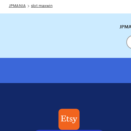
JPMANIA
slot maxwin
JPMAN
En
y
em