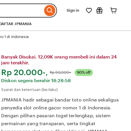
Sign in
DAFTAR JPMANIA
o 1 di indonesia
Banyak Disukai. 12,09K orang membeli ini dalam 24
jam terakhir.
Harga:
Rp 20.000-,
Normal:
Rp 90,000+
90% off
Diskon segera berahir
18:28:58
Syarat dan ketentuan (berlaku)
JPMANIA hadir sebagai bandar toto online sekaligus
penyedia slot online gacor nomor 1 di Indonesia.
Dengan pilihan pasaran togel terlengkap, sistem
permainan yang transparan, serta tingkat