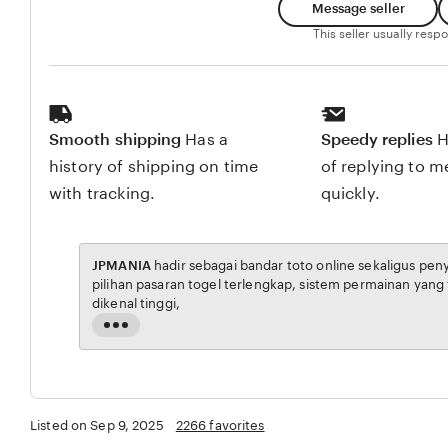
Message seller
This seller usually res
Smooth shipping
Has a
Speedy replies
H
history of shipping on time
of replying to 
with tracking.
quickly.
JPMANIA
hadir sebagai bandar toto online sekaligus penyedia slot online gacor nomor 1 di Indonesia. Dengan
pilihan pasaran togel terlengkap, sistem permainan yang
dikenal tinggi,
Read
the
full
description
Listed on Sep 9, 2025
2266 favorites