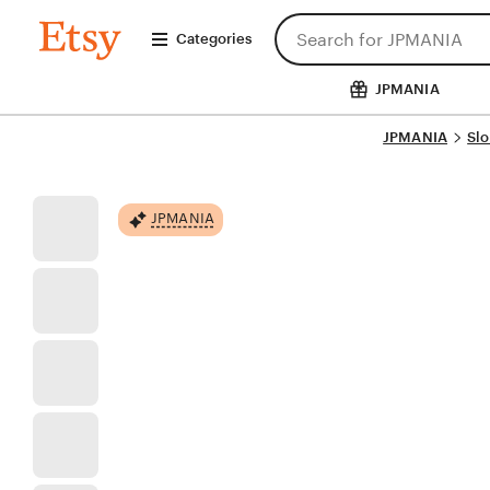
Skip
Search
JPMANIA
to
Categories
for
Content
items
or
JPMANIA
shops
JPMANIA
Slo
JPMANIA