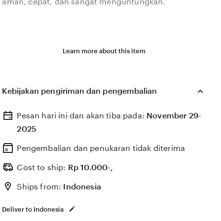
aman, cepat, dan sangat menguntungkan.
Learn more about this item
Kebijakan pengiriman dan pengembalian
Pesan hari ini dan akan tiba pada:
November 29-
2025
Pengembalian dan penukaran tidak diterima
Cost to ship:
Rp
10.000-,
Ships from:
Indonesia
Deliver to Indonesia