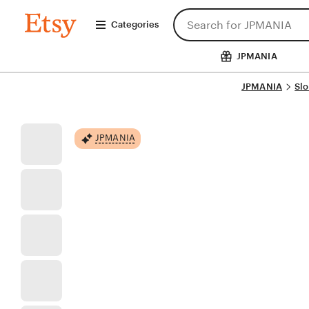
Skip
Search
JPMANIA
to
Categories
for
Content
items
or
JPMANIA
shops
JPMANIA
Slo
JPMANIA