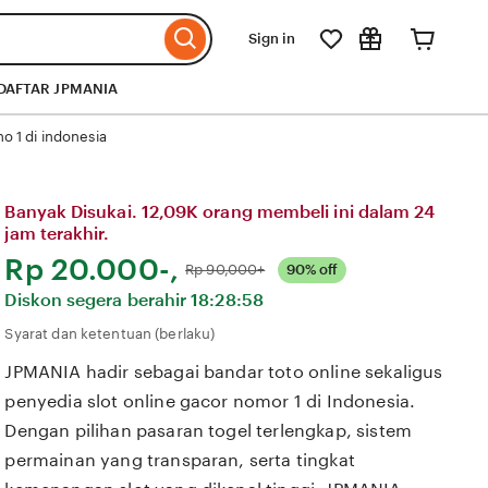
Sign in
DAFTAR JPMANIA
o 1 di indonesia
Banyak Disukai. 12,09K orang membeli ini dalam 24
jam terakhir.
Harga:
Rp 20.000-,
Normal:
Rp 90,000+
90% off
Diskon segera berahir
18:28:58
Syarat dan ketentuan (berlaku)
JPMANIA hadir sebagai bandar toto online sekaligus
penyedia slot online gacor nomor 1 di Indonesia.
Dengan pilihan pasaran togel terlengkap, sistem
permainan yang transparan, serta tingkat