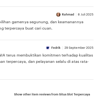
Rahmad
8 Juli 2025
1, pilihan gamenya segunung, dan keamanannya
ng terpercaya buat cari cuan.
Fedrik
29 September 2025
NIA terus membuktikan komitmen terhadap kualitas
n terpercaya, dan pelayanan selalu di atas rata-
Show other item reviews from Situs Slot Terpercaya