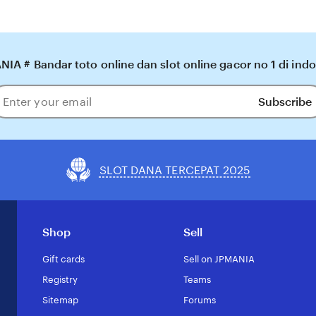
IA # Bandar toto online dan slot online gacor no 1 di ind
Subscribe
ter
our
ail
SLOT DANA TERCEPAT 2025
Shop
Sell
Gift cards
Sell on JPMANIA
Registry
Teams
Sitemap
Forums