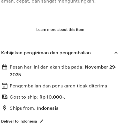
aman, cepat, dan sangat menguntungkan.
Learn more about this item
Kebijakan pengiriman dan pengembalian
Pesan hari ini dan akan tiba pada:
November 29-
2025
Pengembalian dan penukaran tidak diterima
Cost to ship:
Rp
10.000-,
Ships from:
Indonesia
Deliver to Indonesia