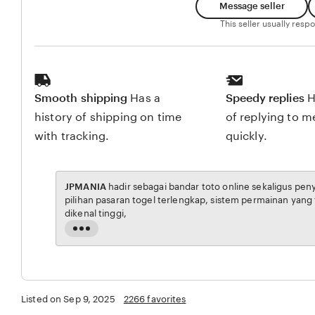
Message seller
This seller usually res
Smooth shipping
Has a
Speedy replies
H
history of shipping on time
of replying to 
with tracking.
quickly.
JPMANIA
hadir sebagai bandar toto online sekaligus penyedia slot online gacor nomor 1 di Indonesia. Dengan
pilihan pasaran togel terlengkap, sistem permainan yang
dikenal tinggi,
Read
the
full
description
Listed on Sep 9, 2025
2266 favorites