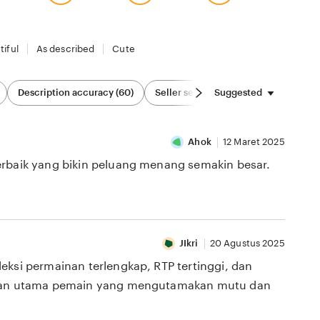
tiful
As described
Cute
Suggested
Description accuracy (60)
Seller service (82)
Sizing & Fit (2
Ahok
12 Maret 2025
erbaik yang bikin peluang menang semakin besar.
JIkri
20 Agustus 2025
ksi permainan terlengkap, RTP tertinggi, dan
lihan utama pemain yang mengutamakan mutu dan