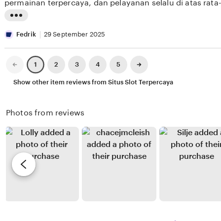
permainan terpercaya, dan pelayanan selalu di atas rata-
J
r
I
e
L
k
v
i
Fedrik
29 September 2025
r
i
s
i
e
t
Previous
Next
2
3
4
5
1
page
page
w
i
Show other item reviews from Situs Slot Terpercaya
b
n
y
g
Photos from reviews
R
r
a
e
h
v
m
i
a
e
d
w
b
y