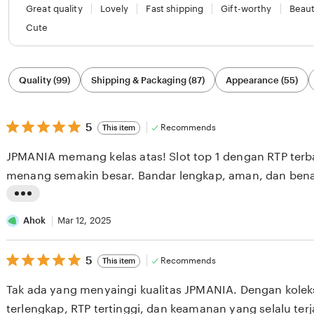
Great quality
Lovely
Fast shipping
Gift-worthy
Beaut
Cute
Filter
Quality (99)
Shipping & Packaging (87)
Appearance (55)
by
category
5
5
Recommends
This item
out
of
JPMANIA memang kelas atas! Slot top 1 dengan RTP terba
5
stars
menang semakin besar. Bandar lengkap, aman, dan bena
L
i
Ahok
Mar 12, 2025
s
5
t
5
Recommends
This item
out
i
of
Tak ada yang menyaingi kualitas JPMANIA. Dengan kolek
5
n
stars
terlengkap, RTP tertinggi, dan keamanan yang selalu te