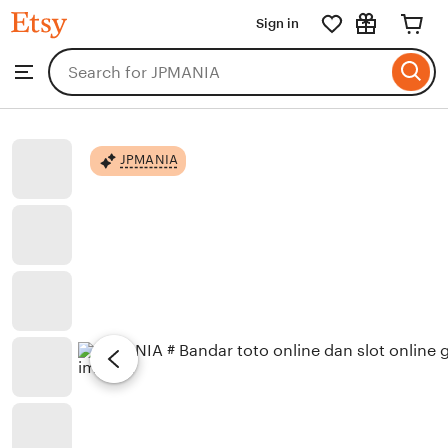
JPMANIA
Sign in
Skip
to
Search
Browse
ontent
for
items
or
shops
JPMANIA