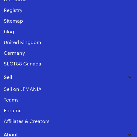
Registry
Sitemap
blog
United Kingdom
Germany
SLOT88 Canada
Sell
Sell on JPMANIA
Teams
Forums
Affiliates & Creators
About