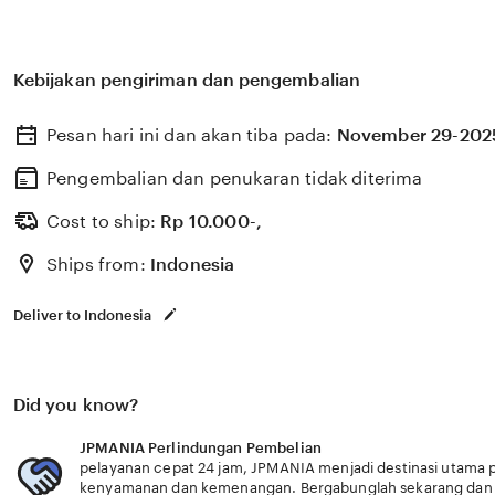
Kebijakan pengiriman dan pengembalian
Pesan hari ini dan akan tiba pada:
November 29-202
Pengembalian dan penukaran tidak diterima
Cost to ship:
Rp
10.000-,
Ships from:
Indonesia
Deliver to Indonesia
Did you know?
JPMANIA Perlindungan Pembelian
pelayanan cepat 24 jam, JPMANIA menjadi destinasi utam
kenyamanan dan kemenangan. Bergabunglah sekarang dan 