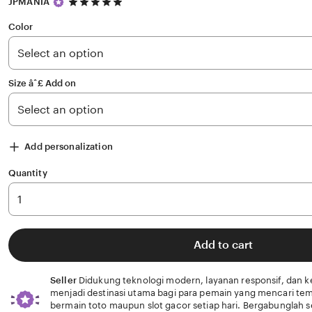
5
JPMANIA
out
of
Color
5
stars
Size âˆ£ Add on
Add personalization
Quantity
Add to cart
Seller
Didukung teknologi modern, layanan responsif, dan 
menjadi destinasi utama bagi para pemain yang mencari te
bermain toto maupun slot gacor setiap hari. Bergabunglah s