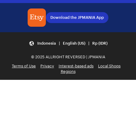
Download the JPMANIA App
Indonesia | English (US) | Rp (IDR)
© 2025 ALLRIGHT REVERSED | JPMANIA
Terms of Use
Privacy
Interest-based ads
Local Shops
Regions