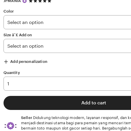
5
JPMANIA
out
of
Color
5
stars
Size âˆ£ Add on
Add personalization
Quantity
Add to cart
Seller
Didukung teknologi modern, layanan responsif, dan 
menjadi destinasi utama bagi para pemain yang mencari te
bermain toto maupun slot gacor setiap hari. Bergabunglah s