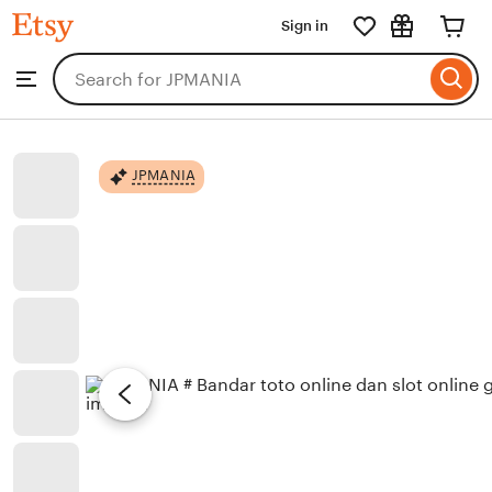
JPMANIA
Sign in
Skip
to
Search
Browse
ontent
for
items
or
shops
JPMANIA