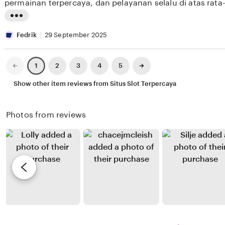
permainan terpercaya, dan pelayanan selalu di atas rata-
J
r
I
e
L
k
v
i
Fedrik
29 September 2025
r
i
s
i
e
t
Previous
Next
2
3
4
5
1
page
page
w
i
Show other item reviews from Situs Slot Terpercaya
b
n
y
g
Photos from reviews
R
r
a
e
h
v
m
i
a
e
d
w
b
y