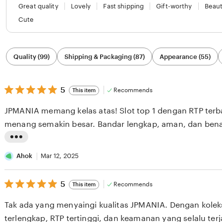
Great quality
Lovely
Fast shipping
Gift-worthy
Beaut
Cute
Filter
Quality (99)
Shipping & Packaging (87)
Appearance (55)
by
category
5
5
Recommends
This item
out
of
JPMANIA memang kelas atas! Slot top 1 dengan RTP terba
5
stars
menang semakin besar. Bandar lengkap, aman, dan bena
L
i
Ahok
Mar 12, 2025
s
5
t
5
Recommends
This item
out
i
of
Tak ada yang menyaingi kualitas JPMANIA. Dengan kolek
5
n
stars
terlengkap, RTP tertinggi, dan keamanan yang selalu te