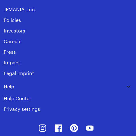
JPMANIA, Inc.
Policies
Investors
Careers
Press
Impact
Legal imprint
Help
Help Center
Privacy settings
Instagram
Facebook
Pinterest
Youtube