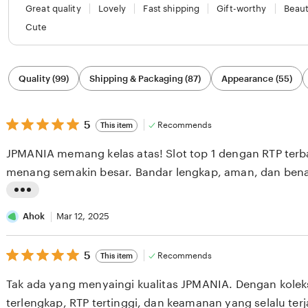
Great quality
Lovely
Fast shipping
Gift-worthy
Beaut
Cute
Filter
Quality (99)
Shipping & Packaging (87)
Appearance (55)
by
category
5
5
Recommends
This item
out
of
JPMANIA memang kelas atas! Slot top 1 dengan RTP terba
5
stars
menang semakin besar. Bandar lengkap, aman, dan bena
L
i
Ahok
Mar 12, 2025
s
5
t
5
Recommends
This item
out
i
of
Tak ada yang menyaingi kualitas JPMANIA. Dengan kolek
5
n
stars
terlengkap, RTP tertinggi, dan keamanan yang selalu te