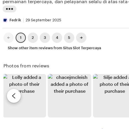
permainan terpercaya, dan pelayanan selalu di atas rata-
J
r
I
e
L
k
v
i
Fedrik
29 September 2025
r
i
s
i
e
t
Previous
Next
2
3
4
5
1
page
page
w
i
Show other item reviews from Situs Slot Terpercaya
b
n
y
g
Photos from reviews
R
r
a
e
h
v
m
i
a
e
d
w
b
y