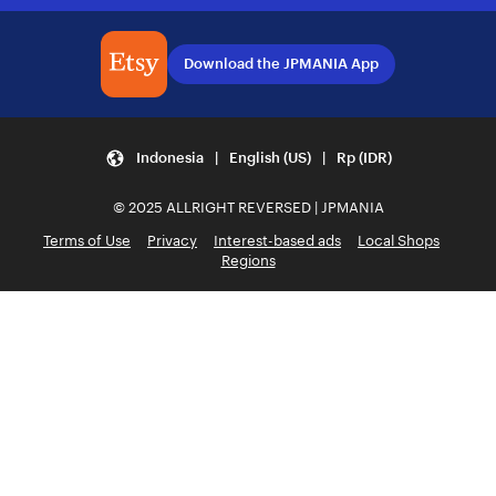
Download the JPMANIA App
Indonesia | English (US) | Rp (IDR)
© 2025 ALLRIGHT REVERSED | JPMANIA
Terms of Use
Privacy
Interest-based ads
Local Shops
Regions