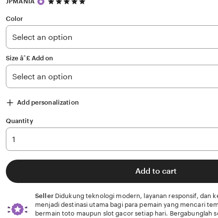
5
JPMANIA
out
of
Color
5
stars
Size âˆ£ Add on
Add personalization
Quantity
Add to cart
Seller
Didukung teknologi modern, layanan responsif, dan 
menjadi destinasi utama bagi para pemain yang mencari te
bermain toto maupun slot gacor setiap hari. Bergabunglah s