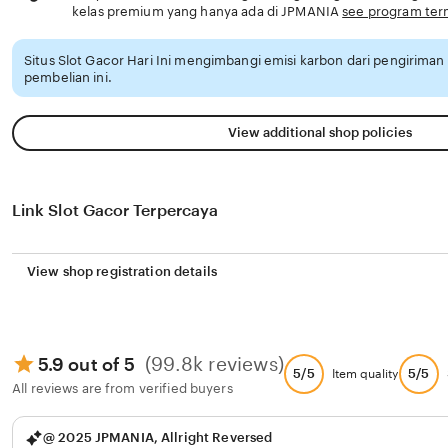
kelas premium yang hanya ada di JPMANIA
see program ter
Situs Slot Gacor Hari Ini mengimbangi emisi karbon dari pengirim
pembelian ini.
View additional shop policies
Link Slot Gacor Terpercaya
View shop registration details
(99.8k reviews)
5.9 out of 5
5/5
5/5
Item quality
All reviews are from verified buyers
@ 2025 JPMANIA, Allright Reversed