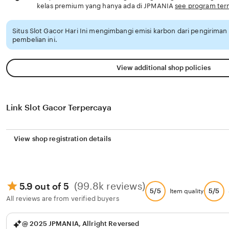
kelas premium yang hanya ada di JPMANIA
see program ter
Situs Slot Gacor Hari Ini mengimbangi emisi karbon dari pengirim
pembelian ini.
View additional shop policies
Link Slot Gacor Terpercaya
View shop registration details
(99.8k reviews)
5.9 out of 5
5/5
5/5
Item quality
All reviews are from verified buyers
@ 2025 JPMANIA, Allright Reversed