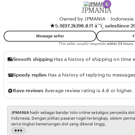
F
e
JPMANIA
d
Owned by JPMANIA
|
Indonesia
r
5.9
(97.2k)
98.8JT â˜‘ï¸ sales
Since 
i
Message seller
F
k
This seller usually responds
within 24 hours.
Smooth shipping
Has a history of shipping on time w
Speedy replies
Has a history of replying to messages
Rave reviews
Average review rating is 4.8 or higher.
JPMANIA
hadir sebagai bandar toto online sekaligus penyedia slot online gacor nomor 1 di
Indonesia. Dengan pilihan pasaran togel terlengkap, sistem perm
serta tingkat kemenangan slot yang dikenal tinggi,
Read