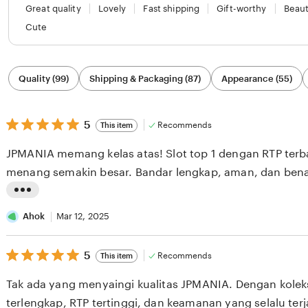
Great quality
Lovely
Fast shipping
Gift-worthy
Beaut
Cute
Filter
Quality (99)
Shipping & Packaging (87)
Appearance (55)
by
category
5
5
Recommends
This item
out
of
JPMANIA memang kelas atas! Slot top 1 dengan RTP terba
5
stars
menang semakin besar. Bandar lengkap, aman, dan bena
L
i
Ahok
Mar 12, 2025
s
5
t
5
Recommends
This item
out
i
of
Tak ada yang menyaingi kualitas JPMANIA. Dengan kolek
5
n
stars
terlengkap, RTP tertinggi, dan keamanan yang selalu te