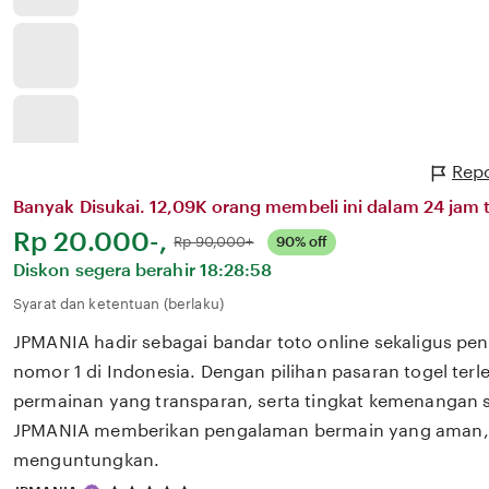
Repo
Banyak Disukai. 12,09K orang membeli ini dalam 24 jam t
Harga:
Rp 20.000-,
Normal:
Rp 90,000+
90% off
Diskon segera berahir
18:28:58
Syarat dan ketentuan (berlaku)
JPMANIA hadir sebagai bandar toto online sekaligus pen
nomor 1 di Indonesia. Dengan pilihan pasaran togel terl
permainan yang transparan, serta tingkat kemenangan sl
JPMANIA memberikan pengalaman bermain yang aman, 
menguntungkan.