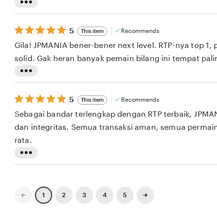
g
L
r
i
5
e
5
Recommends
This item
s
out
v
Gila! JPMANIA bener-bener next level. RTP-nya top 
of
t
5
i
solid. Gak heran banyak pemain bilang ini tempat pali
i
stars
e
n
L
w
g
i
b
5
r
5
Recommends
This item
s
out
y
e
Sebagai bandar terlengkap dengan RTP terbaik, JPMA
of
t
A
5
v
dan integritas. Semua transaksi aman, semua permaina
i
stars
h
i
rata.
n
o
e
g
L
k
w
r
i
b
e
s
y
Previous
Next
v
2
3
4
5
1
t
page
page
J
i
i
I