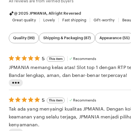
All reviews are from verified buyers
@ 2025 JPMANIA, Allright Reversed
Great quality
Lovely
Fast shipping
Gift-worthy
Beau
Filter
Quality (99)
Shipping & Packaging (87)
Appearance (55)
by
category
5
5
Recommends
This item
out
JPMANIA memang kelas atas! Slot top 1 dengan RTP t
of
5
Bandar lengkap, aman, dan benar-benar terpercaya!
stars
L
i
5
5
Recommends
This item
s
out
Tak ada yang menyaingi kualitas JPMANIA. Dengan kole
of
t
5
keamanan yang selalu terjaga, JPMANIA menjadi pi
i
stars
kenyamanan.
n