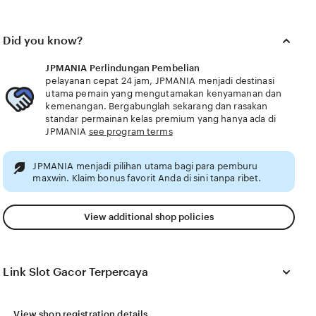
Did you know?
JPMANIA Perlindungan Pembelian
pelayanan cepat 24 jam, JPMANIA menjadi destinasi
utama pemain yang mengutamakan kenyamanan dan
kemenangan. Bergabunglah sekarang dan rasakan
standar permainan kelas premium yang hanya ada di
JPMANIA
see program terms
JPMANIA menjadi pilihan utama bagi para pemburu
maxwin. Klaim bonus favorit Anda di sini tanpa ribet.
View additional shop policies
Link Slot Gacor Terpercaya
View shop registration details