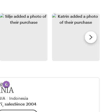
NIA
NIA
|
Indonesia
ï¸ sales
Since 2004