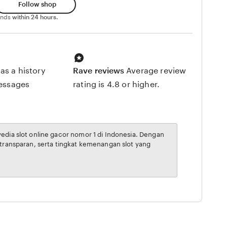
Follow shop
ponds
within 24 hours.
as a history
Rave reviews
Average review
messages
rating is 4.8 or higher.
 transparan, serta tingkat kemenangan slot yang