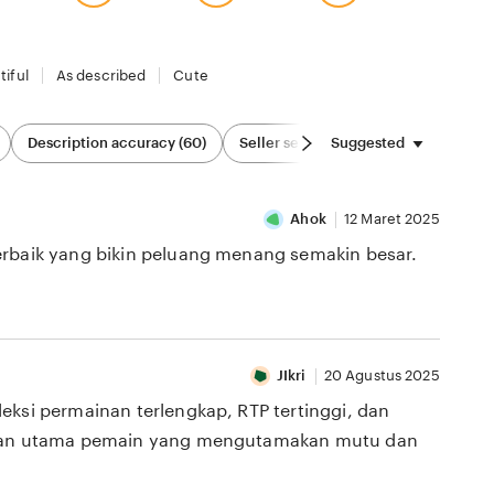
tiful
As described
Cute
Suggested
Description accuracy (60)
Seller service (82)
Sizing & Fit (2
Ahok
12 Maret 2025
erbaik yang bikin peluang menang semakin besar.
JIkri
20 Agustus 2025
ksi permainan terlengkap, RTP tertinggi, dan
lihan utama pemain yang mengutamakan mutu dan