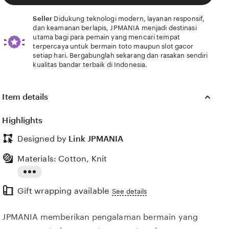
Seller
Didukung teknologi modern, layanan responsif,
dan keamanan berlapis, JPMANIA menjadi destinasi
utama bagi para pemain yang mencari tempat
terpercaya untuk bermain toto maupun slot gacor
setiap hari. Bergabunglah sekarang dan rasakan sendiri
kualitas bandar terbaik di Indonesia.
5)
Value (99)
Comfort (53)
Ease of use (12)
Condition (2)
Item details
Highlights
Designed by
Link JPMANIA
Materials: Cotton, Knit
Read
Gift wrapping available
the
See details
full
JPMANIA memberikan pengalaman bermain yang
description