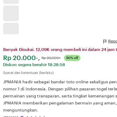
Repo
Banyak Disukai. 12,09K orang membeli ini dalam 24 jam t
Harga:
Rp 20.000-,
Normal:
Rp 90,000+
90% off
Diskon segera berahir
18:28:58
Syarat dan ketentuan (berlaku)
JPMANIA hadir sebagai bandar toto online sekaligus pen
nomor 1 di Indonesia. Dengan pilihan pasaran togel terl
permainan yang transparan, serta tingkat kemenangan sl
JPMANIA memberikan pengalaman bermain yang aman, 
menguntungkan.