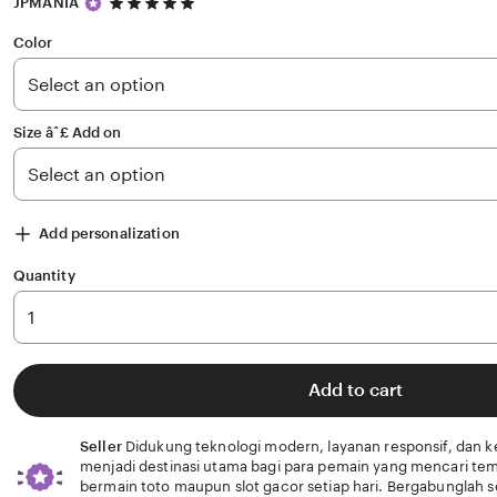
5
JPMANIA
out
of
Color
5
stars
Size âˆ£ Add on
Add personalization
Quantity
Add to cart
Seller
Didukung teknologi modern, layanan responsif, dan 
menjadi destinasi utama bagi para pemain yang mencari te
bermain toto maupun slot gacor setiap hari. Bergabunglah s