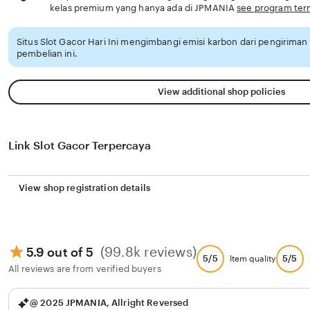
kelas premium yang hanya ada di JPMANIA
see program ter
Situs Slot Gacor Hari Ini mengimbangi emisi karbon dari pengirim
pembelian ini.
View additional shop policies
Link Slot Gacor Terpercaya
View shop registration details
(99.8k reviews)
5.9 out of 5
5/5
5/5
Item quality
All reviews are from verified buyers
@ 2025 JPMANIA, Allright Reversed