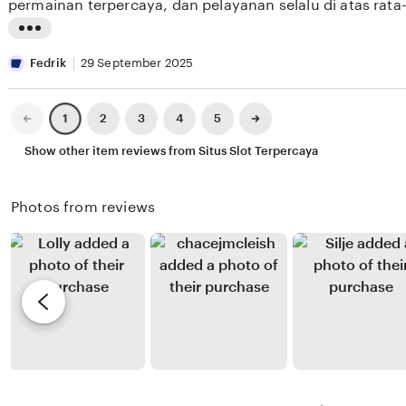
permainan terpercaya, dan pelayanan selalu di atas rata-
J
r
I
e
L
k
v
i
Fedrik
29 September 2025
r
i
s
i
e
t
Previous
Next
2
3
4
5
1
page
page
w
i
Show other item reviews from Situs Slot Terpercaya
b
n
y
g
Photos from reviews
R
r
a
e
h
v
m
i
a
e
d
w
b
y