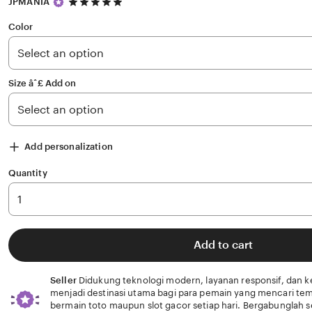
5
JPMANIA
out
of
Color
5
stars
Size âˆ£ Add on
Add personalization
Quantity
Add to cart
Seller
Didukung teknologi modern, layanan responsif, dan 
menjadi destinasi utama bagi para pemain yang mencari te
bermain toto maupun slot gacor setiap hari. Bergabunglah s