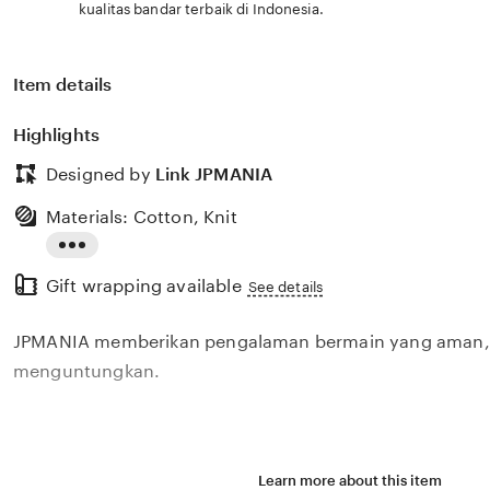
kualitas bandar terbaik di Indonesia.
Item details
Highlights
Designed by
Link JPMANIA
Materials: Cotton, Knit
Read
Gift wrapping available
the
See details
full
JPMANIA memberikan pengalaman bermain yang aman, 
description
menguntungkan.
Learn more about this item