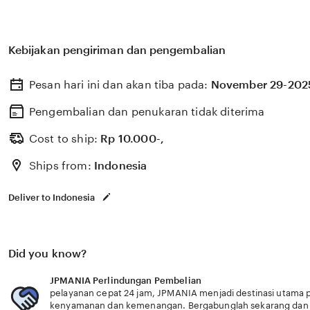
Kebijakan pengiriman dan pengembalian
Pesan hari ini dan akan tiba pada:
November 29-202
Pengembalian dan penukaran tidak diterima
Cost to ship:
Rp
10.000-,
Ships from:
Indonesia
Deliver to Indonesia
Did you know?
JPMANIA Perlindungan Pembelian
pelayanan cepat 24 jam, JPMANIA menjadi destinasi utam
kenyamanan dan kemenangan. Bergabunglah sekarang dan 