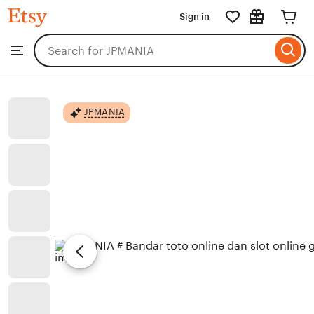
JPMANIA
Sign in
Skip
to
Search
Browse
ontent
for
items
or
shops
JPMANIA