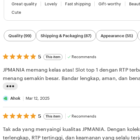
Great quality
Lovely
Fast shipping
Gift-worthy
Beaut
Cute
Filter
Quality (99)
Shipping & Packaging (87)
Appearance (55)
by
category
5
5
Recommends
This item
out
of
JPMANIA memang kelas atas! Slot top 1 dengan RTP terba
5
stars
menang semakin besar. Bandar lengkap, aman, dan bena
L
i
Ahok
Mar 12, 2025
s
5
t
5
Recommends
This item
out
i
of
Tak ada yang menyaingi kualitas JPMANIA. Dengan kolek
5
n
stars
terlengkap, RTP tertinggi, dan keamanan yang selalu te