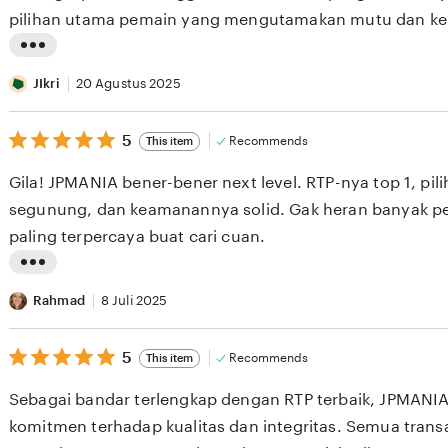
g
pilihan utama pemain yang mengutamakan mutu dan k
r
e
L
v
i
JIkri
20 Agustus 2025
i
s
e
5
t
5
Recommends
This item
out
w
i
of
Gila! JPMANIA bener-bener next level. RTP-nya top 1, pi
5
b
n
stars
segunung, dan keamanannya solid. Gak heran banyak pe
y
g
paling terpercaya buat cari cuan.
A
r
h
e
L
o
v
i
Rahmad
8 Juli 2025
k
i
s
e
5
t
5
Recommends
This item
out
w
i
of
Sebagai bandar terlengkap dengan RTP terbaik, JPMANI
5
b
n
stars
komitmen terhadap kualitas dan integritas. Semua tran
y
g