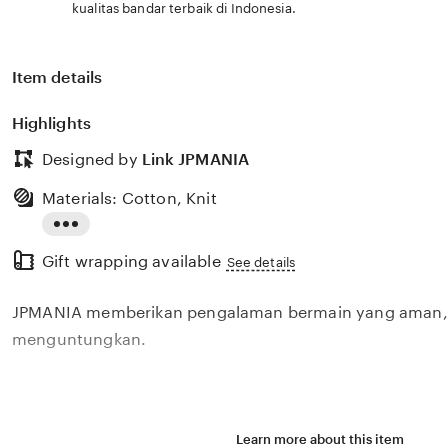
kualitas bandar terbaik di Indonesia.
Item details
Highlights
Designed by
Link JPMANIA
Materials: Cotton, Knit
Read
Gift wrapping available
the
See details
full
JPMANIA memberikan pengalaman bermain yang aman, 
description
menguntungkan.
Learn more about this item