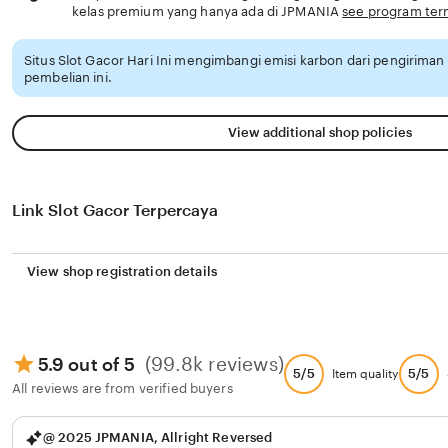
kelas premium yang hanya ada di JPMANIA
see program ter
Situs Slot Gacor Hari Ini mengimbangi emisi karbon dari pengirim
pembelian ini.
View additional shop policies
Link Slot Gacor Terpercaya
View shop registration details
(99.8k reviews)
5.9 out of 5
5/5
5/5
Item quality
All reviews are from verified buyers
@ 2025 JPMANIA, Allright Reversed