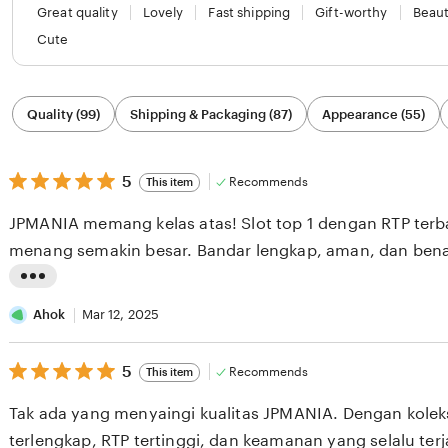
Great quality
Lovely
Fast shipping
Gift-worthy
Beaut
Cute
Filter
Quality (99)
Shipping & Packaging (87)
Appearance (55)
by
category
5
5
Recommends
This item
out
of
JPMANIA memang kelas atas! Slot top 1 dengan RTP terba
5
stars
menang semakin besar. Bandar lengkap, aman, dan bena
L
i
Ahok
Mar 12, 2025
s
5
t
5
Recommends
This item
out
i
of
Tak ada yang menyaingi kualitas JPMANIA. Dengan kolek
5
n
stars
terlengkap, RTP tertinggi, dan keamanan yang selalu te