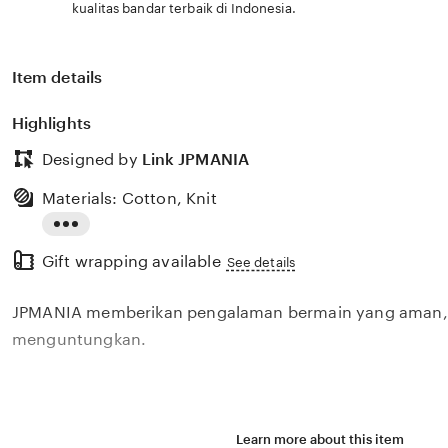
kualitas bandar terbaik di Indonesia.
Item details
Highlights
Designed by
Link JPMANIA
Materials: Cotton, Knit
Read
Gift wrapping available
the
See details
full
JPMANIA memberikan pengalaman bermain yang aman, 
description
menguntungkan.
Learn more about this item