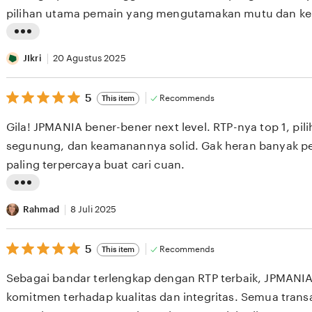
g
pilihan utama pemain yang mengutamakan mutu dan k
r
e
L
v
i
JIkri
20 Agustus 2025
i
s
e
5
t
5
Recommends
This item
out
w
i
of
Gila! JPMANIA bener-bener next level. RTP-nya top 1, pi
5
b
n
stars
segunung, dan keamanannya solid. Gak heran banyak pe
y
g
paling terpercaya buat cari cuan.
A
r
h
e
L
o
v
i
Rahmad
8 Juli 2025
k
i
s
e
5
t
5
Recommends
This item
out
w
i
of
Sebagai bandar terlengkap dengan RTP terbaik, JPMANI
5
b
n
stars
komitmen terhadap kualitas dan integritas. Semua tran
y
g