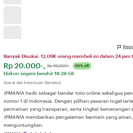
Repo
Banyak Disukai. 12,09K orang membeli ini dalam 24 jam t
Harga:
Rp 20.000-,
Normal:
Rp 90,000+
90% off
Diskon segera berahir
18:28:58
Syarat dan ketentuan (berlaku)
JPMANIA hadir sebagai bandar toto online sekaligus pen
nomor 1 di Indonesia. Dengan pilihan pasaran togel terl
permainan yang transparan, serta tingkat kemenangan sl
JPMANIA memberikan pengalaman bermain yang aman, 
menguntungkan.