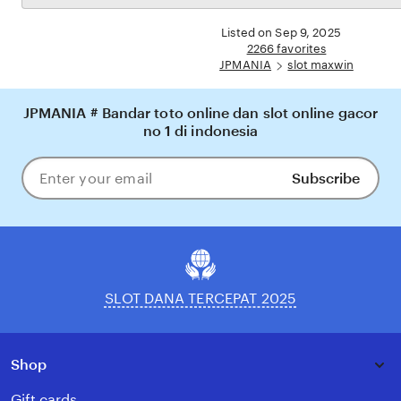
the
full
Listed on Sep 9, 2025
description
2266 favorites
JPMANIA
slot maxwin
JPMANIA # Bandar toto online dan slot online gacor
no 1 di indonesia
Subscribe
Enter
your
email
SLOT DANA TERCEPAT 2025
Shop
Gift cards