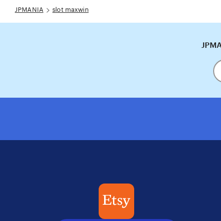
JPMANIA
slot maxwin
JPMAN
En
y
em