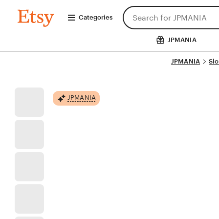
Skip
Search
JPMANIA
to
Categories
for
Content
items
or
JPMANIA
shops
JPMANIA
Slo
JPMANIA