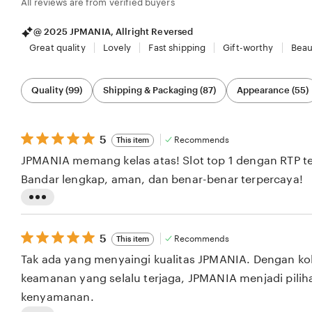
All reviews are from verified buyers
@ 2025 JPMANIA, Allright Reversed
Great quality
Lovely
Fast shipping
Gift-worthy
Beau
Filter
Quality (99)
Shipping & Packaging (87)
Appearance (55)
by
category
5
5
Recommends
This item
out
JPMANIA memang kelas atas! Slot top 1 dengan RTP t
of
5
Bandar lengkap, aman, dan benar-benar terpercaya!
stars
L
i
5
5
Recommends
This item
s
out
Tak ada yang menyaingi kualitas JPMANIA. Dengan kole
of
t
5
keamanan yang selalu terjaga, JPMANIA menjadi pi
i
stars
kenyamanan.
n