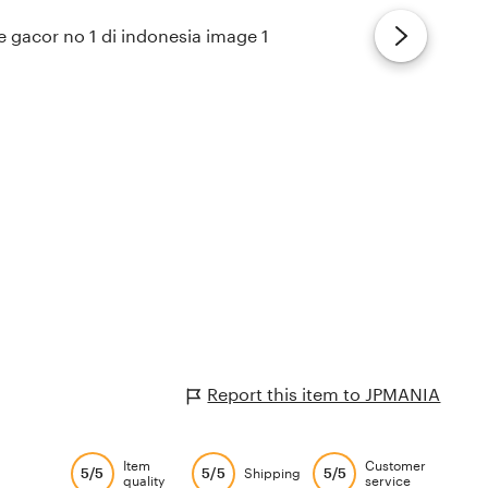
Report this item to JPMANIA
Item
Customer
5/5
5/5
5/5
Shipping
quality
service