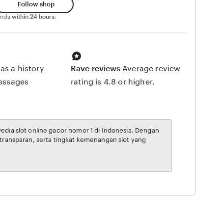
Follow shop
ponds
within 24 hours.
as a history
Rave reviews
Average review
messages
rating is 4.8 or higher.
 transparan, serta tingkat kemenangan slot yang