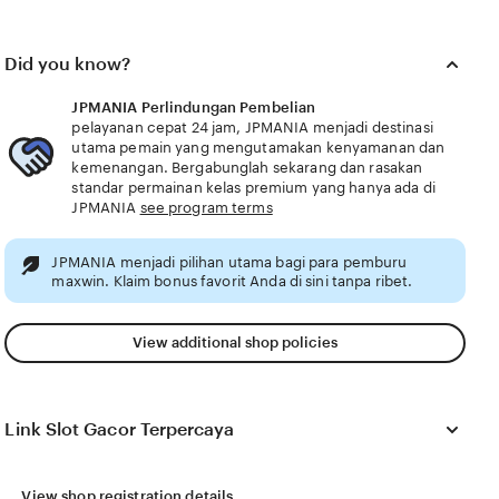
Did you know?
JPMANIA Perlindungan Pembelian
pelayanan cepat 24 jam, JPMANIA menjadi destinasi
utama pemain yang mengutamakan kenyamanan dan
kemenangan. Bergabunglah sekarang dan rasakan
standar permainan kelas premium yang hanya ada di
JPMANIA
see program terms
JPMANIA menjadi pilihan utama bagi para pemburu
maxwin. Klaim bonus favorit Anda di sini tanpa ribet.
View additional shop policies
Link Slot Gacor Terpercaya
View shop registration details