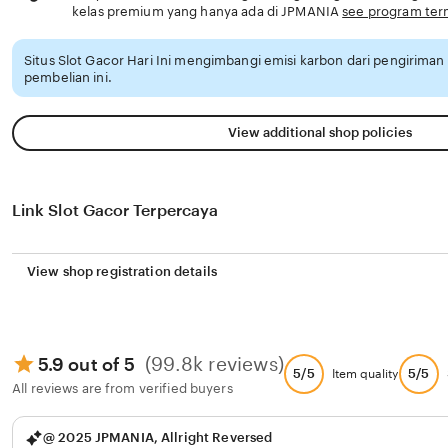
kelas premium yang hanya ada di JPMANIA
see program ter
Situs Slot Gacor Hari Ini mengimbangi emisi karbon dari pengirim
pembelian ini.
View additional shop policies
Link Slot Gacor Terpercaya
View shop registration details
(99.8k reviews)
5.9 out of 5
5/5
5/5
Item quality
All reviews are from verified buyers
@ 2025 JPMANIA, Allright Reversed