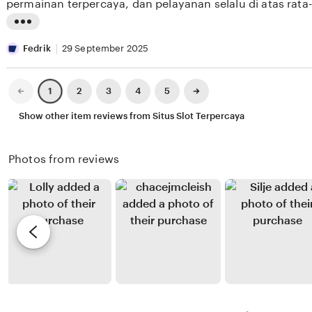
permainan terpercaya, dan pelayanan selalu di atas rata-
J
r
I
e
L
k
v
i
Fedrik
29 September 2025
r
i
s
i
e
t
Previous
Next
2
3
4
5
1
page
page
w
i
Show other item reviews from Situs Slot Terpercaya
b
n
y
g
Photos from reviews
R
r
a
e
h
v
m
i
a
e
d
w
b
y