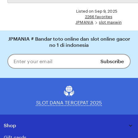
the
full
Listed on Sep 9, 2025
description
2266 favorites
JPMANIA
slot maxwin
JPMANIA # Bandar toto online dan slot online gacor
no 1 di indonesia
Subscribe
Enter
your
email
SLOT DANA TERCEPAT 2025
Shop
Gift cards