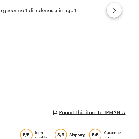
Report this item to JPMANIA
Item
Customer
5/5
5/5
5/5
Shipping
quality
service