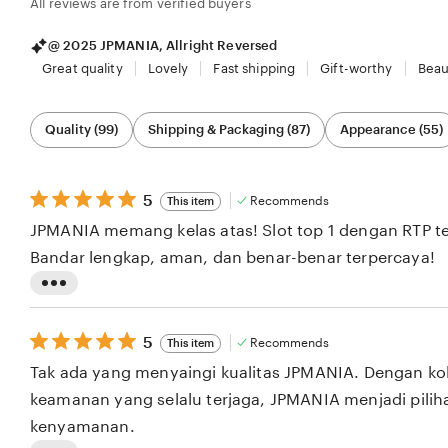
All reviews are from verified buyers
@ 2025 JPMANIA, Allright Reversed
Great quality
Lovely
Fast shipping
Gift-worthy
Beau
Filter
Quality (99)
Shipping & Packaging (87)
Appearance (55)
by
category
5
5
Recommends
This item
out
JPMANIA memang kelas atas! Slot top 1 dengan RTP t
of
5
Bandar lengkap, aman, dan benar-benar terpercaya!
stars
L
i
5
5
Recommends
This item
s
out
Tak ada yang menyaingi kualitas JPMANIA. Dengan kole
of
t
5
keamanan yang selalu terjaga, JPMANIA menjadi pi
i
stars
kenyamanan.
n