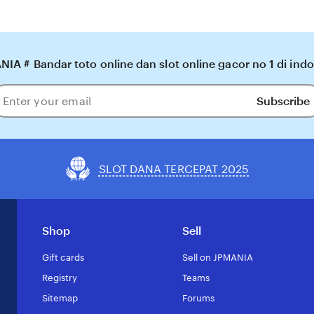
IA # Bandar toto online dan slot online gacor no 1 di ind
Subscribe
ter
our
ail
SLOT DANA TERCEPAT 2025
Shop
Sell
Gift cards
Sell on JPMANIA
Registry
Teams
Sitemap
Forums