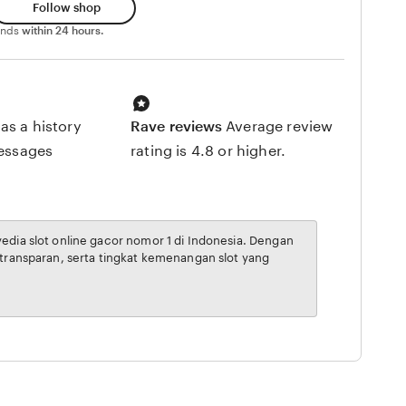
Follow shop
ponds
within 24 hours.
as a history
Rave reviews
Average review
messages
rating is 4.8 or higher.
 transparan, serta tingkat kemenangan slot yang