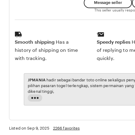
Message seller
This seller usually res
Smooth shipping
Has a
Speedy replies
H
history of shipping on time
of replying to 
with tracking.
quickly.
JPMANIA
hadir sebagai bandar toto online sekaligus penyedia slot online gacor nomor 1 di Indonesia. Dengan
pilihan pasaran togel terlengkap, sistem permainan yang
dikenal tinggi,
Read
the
full
description
Listed on Sep 9, 2025
2266 favorites