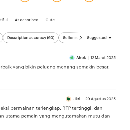
tiful
As described
Cute
Suggested
Description accuracy (60)
Seller service (82)
Sizing & Fit (2
Ahok
12 Maret 2025
erbaik yang bikin peluang menang semakin besar.
JIkri
20 Agustus 2025
ksi permainan terlengkap, RTP tertinggi, dan
lihan utama pemain yang mengutamakan mutu dan