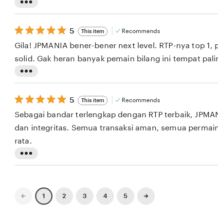
g
L
r
i
5
e
5
Recommends
This item
s
out
v
Gila! JPMANIA bener-bener next level. RTP-nya top 
of
t
5
i
solid. Gak heran banyak pemain bilang ini tempat pali
i
stars
e
n
L
w
g
i
b
5
r
5
Recommends
This item
s
out
y
e
Sebagai bandar terlengkap dengan RTP terbaik, JPMA
of
t
A
5
v
dan integritas. Semua transaksi aman, semua permaina
i
stars
h
i
rata.
n
o
e
g
L
k
w
r
i
b
e
s
y
Previous
Next
v
2
3
4
5
1
t
page
page
J
i
i
I