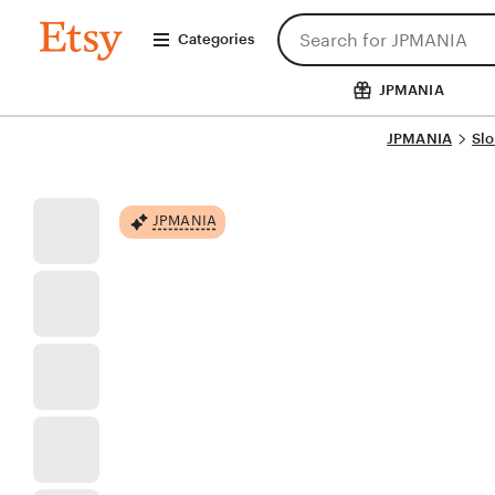
Skip
Search
JPMANIA
to
Categories
for
Content
items
or
JPMANIA
shops
JPMANIA
Slo
JPMANIA