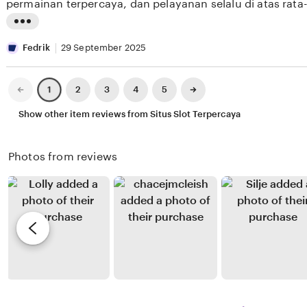
permainan terpercaya, dan pelayanan selalu di atas rata-
J
r
I
e
L
k
v
i
Fedrik
29 September 2025
r
i
s
i
e
t
Previous
Next
2
3
4
5
1
page
page
w
i
Show other item reviews from Situs Slot Terpercaya
b
n
y
g
Photos from reviews
R
r
a
e
h
v
m
i
a
e
d
w
b
y