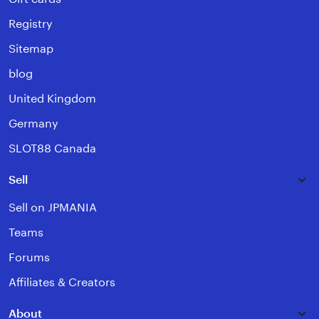
Registry
Sitemap
blog
United Kingdom
Germany
SLOT88 Canada
Sell
Sell on JPMANIA
Teams
Forums
Affiliates & Creators
About