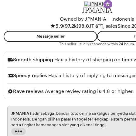
F
e
JPMANIA
d
Owned by JPMANIA
|
Indonesia
r
5.9
(97.2k)
98.8JT â˜‘ï¸ sales
Since 
i
Message seller
F
k
This seller usually responds
within 24 hours.
Smooth shipping
Has a history of shipping on time w
Speedy replies
Has a history of replying to messages
Rave reviews
Average review rating is 4.8 or higher.
JPMANIA
hadir sebagai bandar toto online sekaligus penyedia slot online gacor nomor 1 di
Indonesia. Dengan pilihan pasaran togel terlengkap, sistem perm
serta tingkat kemenangan slot yang dikenal tinggi,
Read