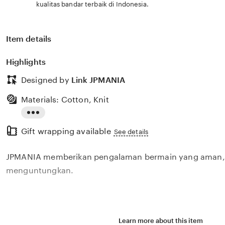
kualitas bandar terbaik di Indonesia.
Item details
Highlights
Designed by
Link JPMANIA
Materials: Cotton, Knit
Read
Gift wrapping available
the
See details
full
JPMANIA memberikan pengalaman bermain yang aman, 
description
menguntungkan.
Learn more about this item