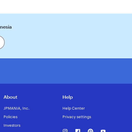
onesia
About
Help
JPMANIA, Inc.
Help Center
Policies
Privacy settings
Investors
Instagram
Facebook
Pinterest
Youtube