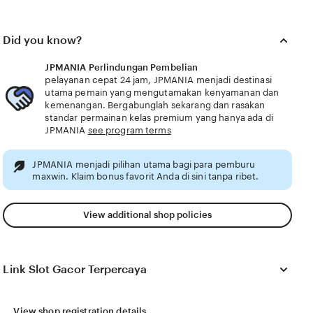
Did you know?
JPMANIA Perlindungan Pembelian
pelayanan cepat 24 jam, JPMANIA menjadi destinasi
utama pemain yang mengutamakan kenyamanan dan
kemenangan. Bergabunglah sekarang dan rasakan
standar permainan kelas premium yang hanya ada di
JPMANIA
see program terms
JPMANIA menjadi pilihan utama bagi para pemburu
maxwin. Klaim bonus favorit Anda di sini tanpa ribet.
View additional shop policies
Link Slot Gacor Terpercaya
View shop registration details