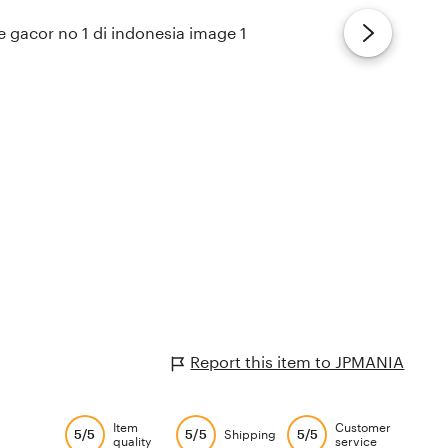
Report this item to JPMANIA
Item
Customer
5/5
5/5
5/5
Shipping
quality
service