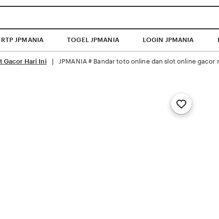
RTP JPMANIA
TOGEL JPMANIA
LOGIN JPMANIA
t Gacor Hari Ini
JPMANIA # Bandar toto online dan slot online gacor n
 | 
Add
to
Favorites