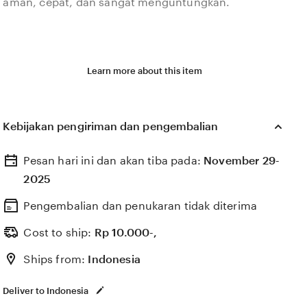
aman, cepat, dan sangat menguntungkan.
Learn more about this item
Kebijakan pengiriman dan pengembalian
Pesan hari ini dan akan tiba pada:
November 29-
2025
Pengembalian dan penukaran tidak diterima
Cost to ship:
Rp
10.000-,
Ships from:
Indonesia
Deliver to Indonesia