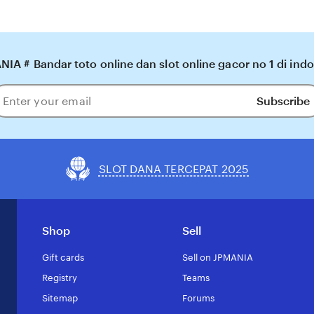
IA # Bandar toto online dan slot online gacor no 1 di ind
Subscribe
ter
our
ail
SLOT DANA TERCEPAT 2025
Shop
Sell
Gift cards
Sell on JPMANIA
Registry
Teams
Sitemap
Forums