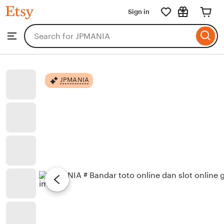
JPMANIA
Sign in
Skip
to
Search
Browse
ontent
for
items
or
shops
JPMANIA