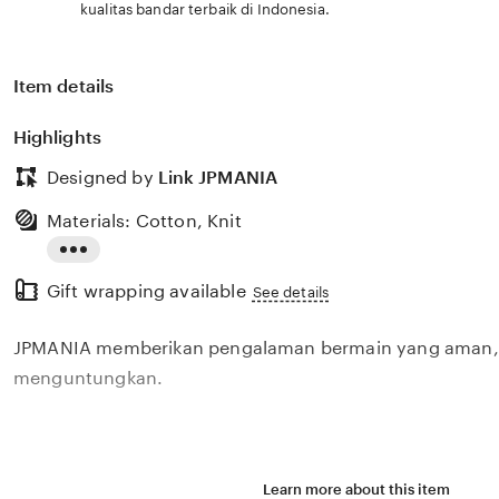
kualitas bandar terbaik di Indonesia.
Item details
Highlights
Designed by
Link JPMANIA
Materials: Cotton, Knit
Read
Gift wrapping available
the
See details
full
JPMANIA memberikan pengalaman bermain yang aman, 
description
menguntungkan.
Learn more about this item