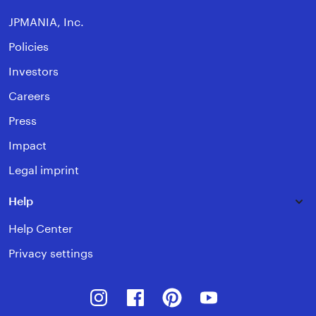
JPMANIA, Inc.
Policies
Investors
Careers
Press
Impact
Legal imprint
Help
Help Center
Privacy settings
Instagram
Facebook
Pinterest
Youtube