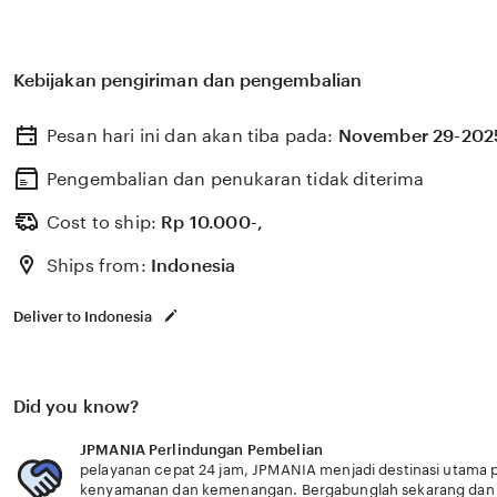
Kebijakan pengiriman dan pengembalian
Pesan hari ini dan akan tiba pada:
November 29-202
Pengembalian dan penukaran tidak diterima
Cost to ship:
Rp
10.000-,
Ships from:
Indonesia
Deliver to Indonesia
Did you know?
JPMANIA Perlindungan Pembelian
pelayanan cepat 24 jam, JPMANIA menjadi destinasi utam
kenyamanan dan kemenangan. Bergabunglah sekarang dan 