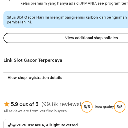
kelas premium yang hanya ada di JPMANIA
see program ter
Situs Slot Gacor Hari Ini mengimbangi emisi karbon dari pengirim
pembelian ini.
View additional shop policies
Link Slot Gacor Terpercaya
View shop registration details
(99.8k reviews)
5.9 out of 5
5/5
5/5
Item quality
All reviews are from verified buyers
@ 2025 JPMANIA, Allright Reversed