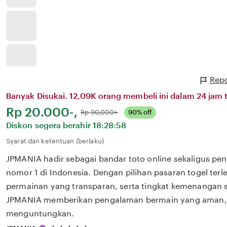
Repo
Banyak Disukai. 12,09K orang membeli ini dalam 24 jam t
Harga:
Rp 20.000-,
Normal:
Rp 90,000+
90% off
Diskon segera berahir
18:28:58
Syarat dan ketentuan (berlaku)
JPMANIA hadir sebagai bandar toto online sekaligus pen
nomor 1 di Indonesia. Dengan pilihan pasaran togel terl
permainan yang transparan, serta tingkat kemenangan sl
JPMANIA memberikan pengalaman bermain yang aman, 
menguntungkan.