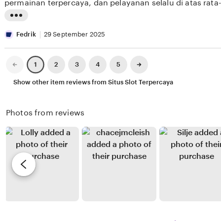
permainan terpercaya, dan pelayanan selalu di atas rata-
J
r
I
e
L
k
v
i
Fedrik
29 September 2025
r
i
s
i
e
t
Previous
Next
2
3
4
5
1
page
page
w
i
Show other item reviews from Situs Slot Terpercaya
b
n
y
g
Photos from reviews
R
r
a
e
h
v
m
i
a
e
d
w
b
y