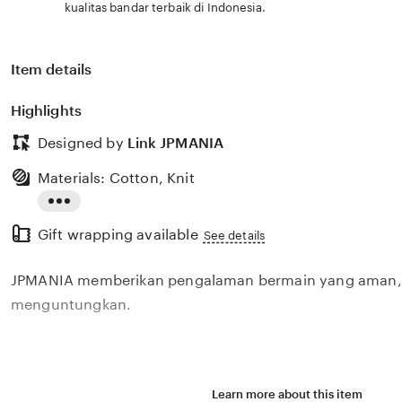
kualitas bandar terbaik di Indonesia.
Item details
Highlights
Designed by
Link JPMANIA
Materials: Cotton, Knit
Read
Gift wrapping available
the
See details
full
JPMANIA memberikan pengalaman bermain yang aman, 
description
menguntungkan.
Learn more about this item