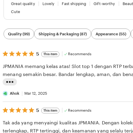
Great quality
Lovely
Fast shipping
Gift-worthy
Beaut
Cute
Filter
Quality (99)
Shipping & Packaging (87)
Appearance (55)
by
category
5
5
Recommends
This item
out
of
JPMANIA memang kelas atas! Slot top 1 dengan RTP terba
5
stars
menang semakin besar. Bandar lengkap, aman, dan bena
L
i
Ahok
Mar 12, 2025
s
5
t
5
Recommends
This item
out
i
of
Tak ada yang menyaingi kualitas JPMANIA. Dengan kolek
5
n
stars
terlengkap, RTP tertinggi, dan keamanan yang selalu te