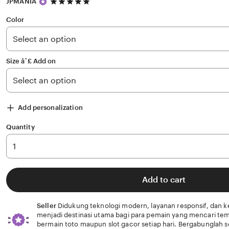
5
JPMANIA
out
of
Color
5
stars
Size âˆ£ Add on
Add personalization
Quantity
Add to cart
Seller
Didukung teknologi modern, layanan responsif, dan 
menjadi destinasi utama bagi para pemain yang mencari te
bermain toto maupun slot gacor setiap hari. Bergabunglah s