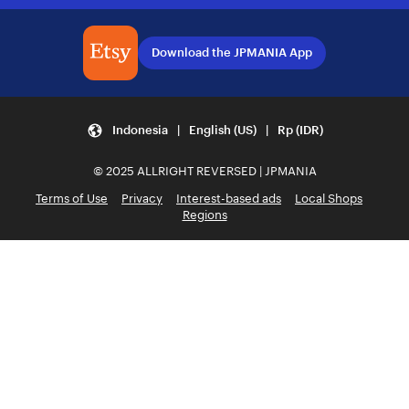
Download the JPMANIA App
Indonesia | English (US) | Rp (IDR)
© 2025 ALLRIGHT REVERSED | JPMANIA
Terms of Use
Privacy
Interest-based ads
Local Shops
Regions