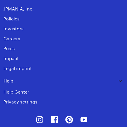
JPMANIA, Inc.
Policies
Investors
Careers
Press
Impact
Legal imprint
Help
Help Center
Privacy settings
Instagram
Facebook
Pinterest
Youtube