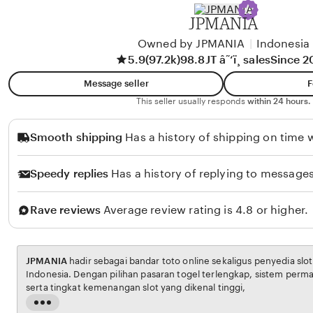
F
e
JPMANIA
d
Owned by JPMANIA
|
Indonesia
r
5.9
(97.2k)
98.8JT â˜‘ï¸ sales
Since 
i
Message seller
F
k
This seller usually responds
within 24 hours.
Smooth shipping
Has a history of shipping on time w
Speedy replies
Has a history of replying to messages
Rave reviews
Average review rating is 4.8 or higher.
JPMANIA
hadir sebagai bandar toto online sekaligus penyedia slot online gacor nomor 1 di
Indonesia. Dengan pilihan pasaran togel terlengkap, sistem perm
serta tingkat kemenangan slot yang dikenal tinggi,
Read