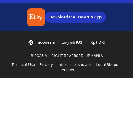
Download the JPMANIA App
Indonesia | English (US) | Rp (IDR)
© 2025 ALLRIGHT REVERSED | JPMANIA
Terms of Use
Privacy
Interest-based ads
Local Shops
Regions