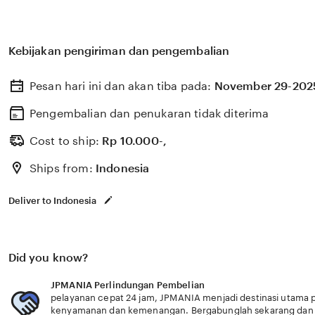
Kebijakan pengiriman dan pengembalian
Pesan hari ini dan akan tiba pada:
November 29-202
Pengembalian dan penukaran tidak diterima
Cost to ship:
Rp
10.000-,
Ships from:
Indonesia
Deliver to Indonesia
Did you know?
JPMANIA Perlindungan Pembelian
pelayanan cepat 24 jam, JPMANIA menjadi destinasi utam
kenyamanan dan kemenangan. Bergabunglah sekarang dan 