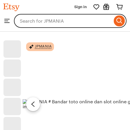
JPMANIA
Sign in
Skip
to
Search
Browse
ontent
for
items
or
shops
JPMANIA