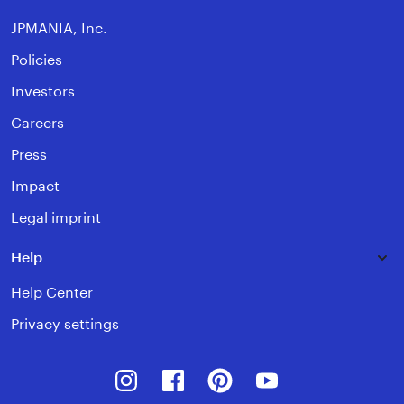
JPMANIA, Inc.
Policies
Investors
Careers
Press
Impact
Legal imprint
Help
Help Center
Privacy settings
Instagram
Facebook
Pinterest
Youtube