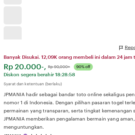
Repo
Banyak Disukai. 12,09K orang membeli ini dalam 24 jam t
Harga:
Rp 20.000-,
Normal:
Rp 90,000+
90% off
Diskon segera berahir
18:28:58
Syarat dan ketentuan (berlaku)
JPMANIA hadir sebagai bandar toto online sekaligus pen
nomor 1 di Indonesia. Dengan pilihan pasaran togel terl
permainan yang transparan, serta tingkat kemenangan sl
JPMANIA memberikan pengalaman bermain yang aman, 
menguntungkan.