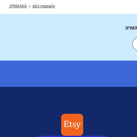
JPMANIA
slot maxwin
JPMAN
En
y
em