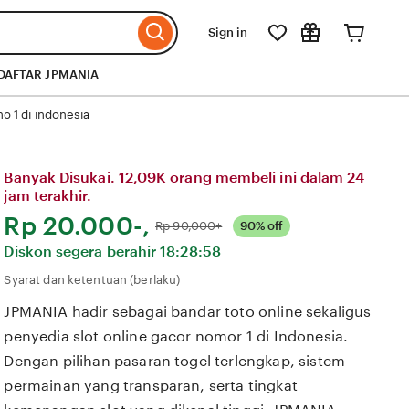
Sign in
DAFTAR JPMANIA
o 1 di indonesia
Banyak Disukai. 12,09K orang membeli ini dalam 24
jam terakhir.
Harga:
Rp 20.000-,
Normal:
Rp 90,000+
90% off
Diskon segera berahir
18:28:58
Syarat dan ketentuan (berlaku)
JPMANIA hadir sebagai bandar toto online sekaligus
penyedia slot online gacor nomor 1 di Indonesia.
Dengan pilihan pasaran togel terlengkap, sistem
permainan yang transparan, serta tingkat