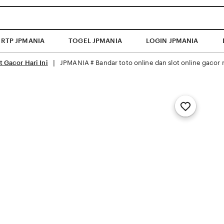
RTP JPMANIA
TOGEL JPMANIA
LOGIN JPMANIA
t Gacor Hari Ini
JPMANIA # Bandar toto online dan slot online gacor n
 | 
Add
to
Favorites