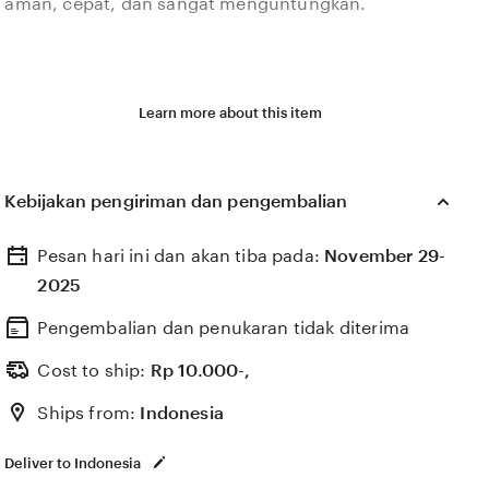
aman, cepat, dan sangat menguntungkan.
Learn more about this item
Kebijakan pengiriman dan pengembalian
Pesan hari ini dan akan tiba pada:
November 29-
2025
Pengembalian dan penukaran tidak diterima
Cost to ship:
Rp
10.000-,
Ships from:
Indonesia
Deliver to Indonesia