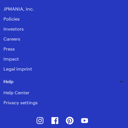
JPMANIA, Inc.
Policies
Investors
Careers
Press
Impact
Legal imprint
Help
Help Center
Privacy settings
Instagram
Facebook
Pinterest
Youtube