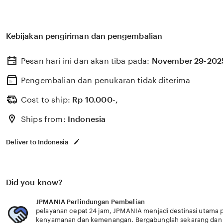
Kebijakan pengiriman dan pengembalian
Pesan hari ini dan akan tiba pada:
November 29-202
Pengembalian dan penukaran tidak diterima
Cost to ship:
Rp
10.000-,
Ships from:
Indonesia
Deliver to Indonesia
Did you know?
JPMANIA Perlindungan Pembelian
pelayanan cepat 24 jam, JPMANIA menjadi destinasi utam
kenyamanan dan kemenangan. Bergabunglah sekarang dan 