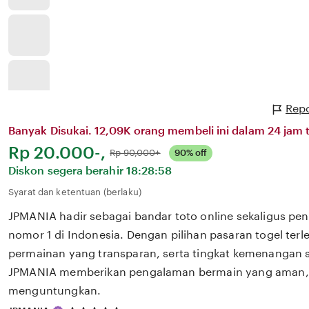
Repo
Banyak Disukai. 12,09K orang membeli ini dalam 24 jam t
Harga:
Rp 20.000-,
Normal:
Rp 90,000+
90% off
Diskon segera berahir
18:28:58
Syarat dan ketentuan (berlaku)
JPMANIA hadir sebagai bandar toto online sekaligus pen
nomor 1 di Indonesia. Dengan pilihan pasaran togel terl
permainan yang transparan, serta tingkat kemenangan sl
JPMANIA memberikan pengalaman bermain yang aman, 
menguntungkan.