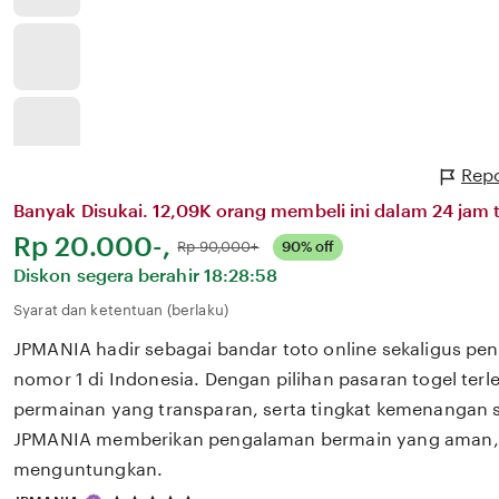
Repo
Banyak Disukai. 12,09K orang membeli ini dalam 24 jam t
Harga:
Rp 20.000-,
Normal:
Rp 90,000+
90% off
Diskon segera berahir
18:28:58
Syarat dan ketentuan (berlaku)
JPMANIA hadir sebagai bandar toto online sekaligus pen
nomor 1 di Indonesia. Dengan pilihan pasaran togel terl
permainan yang transparan, serta tingkat kemenangan sl
JPMANIA memberikan pengalaman bermain yang aman, 
menguntungkan.