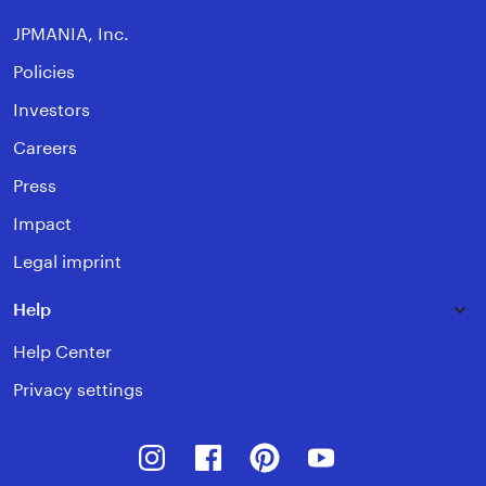
JPMANIA, Inc.
Policies
Investors
Careers
Press
Impact
Legal imprint
Help
Help Center
Privacy settings
Instagram
Facebook
Pinterest
Youtube