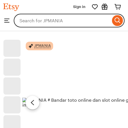
JPMANIA
Sign in
Skip
to
Search
Browse
ontent
for
items
or
shops
JPMANIA