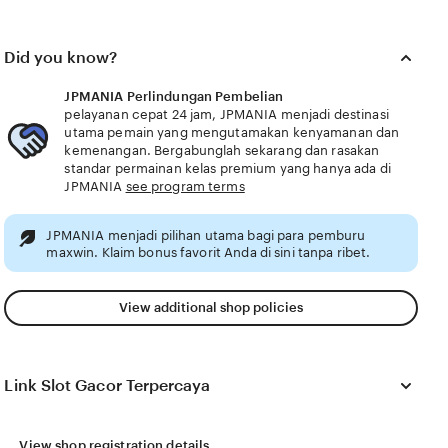
Did you know?
JPMANIA Perlindungan Pembelian
pelayanan cepat 24 jam, JPMANIA menjadi destinasi
utama pemain yang mengutamakan kenyamanan dan
kemenangan. Bergabunglah sekarang dan rasakan
standar permainan kelas premium yang hanya ada di
JPMANIA
see program terms
JPMANIA menjadi pilihan utama bagi para pemburu
maxwin. Klaim bonus favorit Anda di sini tanpa ribet.
View additional shop policies
Link Slot Gacor Terpercaya
View shop registration details