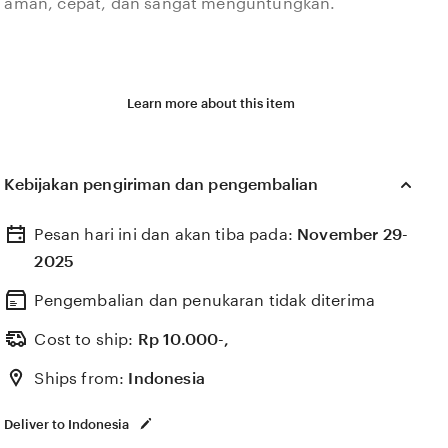
aman, cepat, dan sangat menguntungkan.
Learn more about this item
Kebijakan pengiriman dan pengembalian
Pesan hari ini dan akan tiba pada:
November 29-
2025
Pengembalian dan penukaran tidak diterima
Cost to ship:
Rp
10.000-,
Ships from:
Indonesia
Deliver to Indonesia