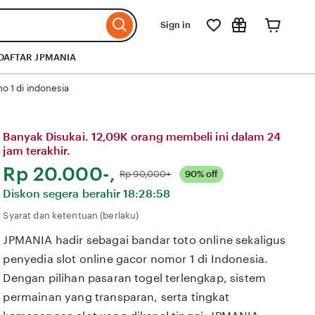
Sign in
DAFTAR JPMANIA
o 1 di indonesia
Banyak Disukai. 12,09K orang membeli ini dalam 24
jam terakhir.
Harga:
Rp 20.000-,
Normal:
Rp 90,000+
90% off
Diskon segera berahir
18:28:58
Syarat dan ketentuan (berlaku)
JPMANIA hadir sebagai bandar toto online sekaligus
penyedia slot online gacor nomor 1 di Indonesia.
Dengan pilihan pasaran togel terlengkap, sistem
permainan yang transparan, serta tingkat