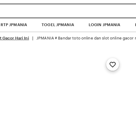
RTP JPMANIA
TOGEL JPMANIA
LOGIN JPMANIA
t Gacor Hari Ini
JPMANIA # Bandar toto online dan slot online gacor n
 | 
Add
to
Favorites