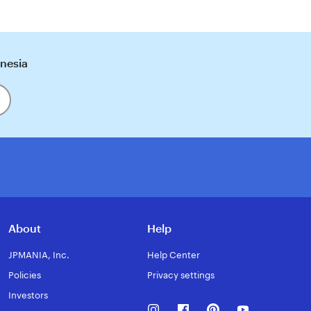
onesia
About
Help
JPMANIA, Inc.
Help Center
Policies
Privacy settings
Investors
Instagram
Facebook
Pinterest
Youtube