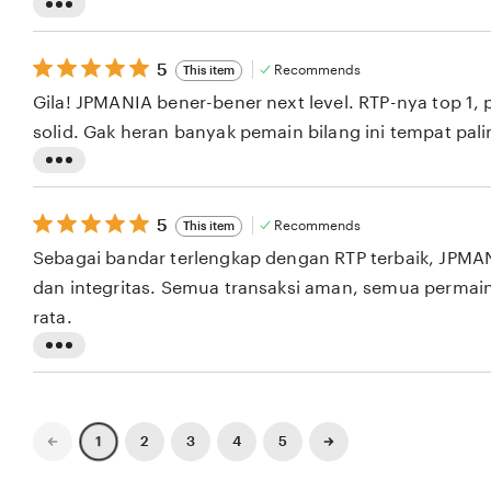
g
L
r
i
5
e
5
Recommends
This item
s
out
v
Gila! JPMANIA bener-bener next level. RTP-nya top 
of
t
5
i
solid. Gak heran banyak pemain bilang ini tempat pali
i
stars
e
n
L
w
g
i
b
5
r
5
Recommends
This item
s
out
y
e
Sebagai bandar terlengkap dengan RTP terbaik, JPMA
of
t
A
5
v
dan integritas. Semua transaksi aman, semua permaina
i
stars
h
i
rata.
n
o
e
g
L
k
w
r
i
b
e
s
y
Previous
Next
v
2
3
4
5
1
t
page
page
J
i
i
I