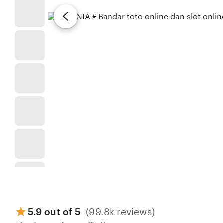
5.9 out of 5
(99.8k reviews)