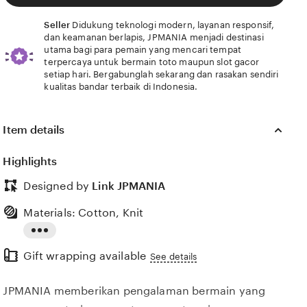
Seller
Didukung teknologi modern, layanan responsif,
dan keamanan berlapis, JPMANIA menjadi destinasi
utama bagi para pemain yang mencari tempat
terpercaya untuk bermain toto maupun slot gacor
setiap hari. Bergabunglah sekarang dan rasakan sendiri
kualitas bandar terbaik di Indonesia.
5)
Value (99)
Comfort (53)
Ease of use (12)
Condition (2)
Item details
Highlights
Designed by
Link JPMANIA
Materials: Cotton, Knit
Read
Gift wrapping available
the
See details
full
JPMANIA memberikan pengalaman bermain yang
description