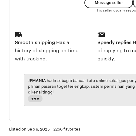
Message seller
This seller usually res
Smooth shipping
Has a
Speedy replies
H
history of shipping on time
of replying to 
with tracking.
quickly.
JPMANIA
hadir sebagai bandar toto online sekaligus penyedia slot online gacor nomor 1 di Indonesia. Dengan
pilihan pasaran togel terlengkap, sistem permainan yang
dikenal tinggi,
Read
the
full
description
Listed on Sep 9, 2025
2266 favorites