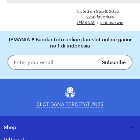
the
full
Listed on Sep 9, 2025
description
2266 favorites
JPMANIA
slot maxwin
JPMANIA # Bandar toto online dan slot online gacor
no 1 di indonesia
Subscribe
Enter
your
email
SLOT DANA TERCEPAT 2025
Shop
Gift cards