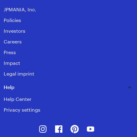
JPMANIA, Inc.
Policies
Investors
Careers
Press
Impact
Legal imprint
Help
Help Center
Privacy settings
Instagram
Facebook
Pinterest
Youtube