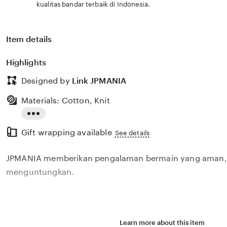
kualitas bandar terbaik di Indonesia.
Item details
Highlights
Designed by
Link JPMANIA
Materials: Cotton, Knit
Read
Gift wrapping available
the
See details
full
JPMANIA memberikan pengalaman bermain yang aman, 
description
menguntungkan.
Learn more about this item