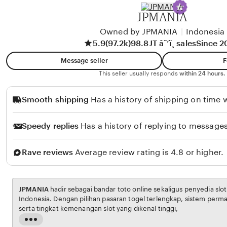
F
e
JPMANIA
d
Owned by JPMANIA
|
Indonesia
r
5.9
(97.2k)
98.8JT â˜‘ï¸ sales
Since 
i
Message seller
F
k
This seller usually responds
within 24 hours.
Smooth shipping
Has a history of shipping on time w
Speedy replies
Has a history of replying to messages
Rave reviews
Average review rating is 4.8 or higher.
JPMANIA
hadir sebagai bandar toto online sekaligus penyedia slot online gacor nomor 1 di
Indonesia. Dengan pilihan pasaran togel terlengkap, sistem perm
serta tingkat kemenangan slot yang dikenal tinggi,
Read