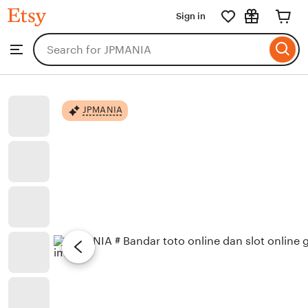
JPMANIA
Sign in
Skip
to
Search
Browse
ontent
for
items
or
shops
JPMANIA