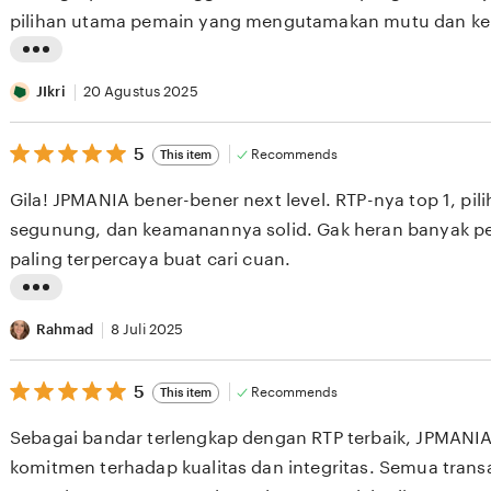
g
pilihan utama pemain yang mengutamakan mutu dan k
r
e
L
v
i
JIkri
20 Agustus 2025
i
s
e
5
t
5
Recommends
This item
out
w
i
of
Gila! JPMANIA bener-bener next level. RTP-nya top 1, pi
5
b
n
stars
segunung, dan keamanannya solid. Gak heran banyak pe
y
g
paling terpercaya buat cari cuan.
A
r
h
e
L
o
v
i
Rahmad
8 Juli 2025
k
i
s
e
5
t
5
Recommends
This item
out
w
i
of
Sebagai bandar terlengkap dengan RTP terbaik, JPMANI
5
b
n
stars
komitmen terhadap kualitas dan integritas. Semua tran
y
g