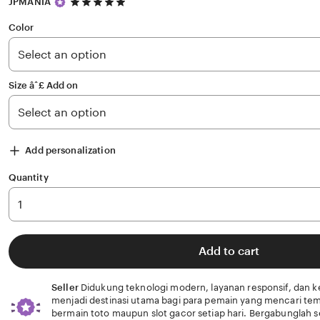
5
JPMANIA
out
of
Color
5
stars
Size âˆ£ Add on
Add personalization
Quantity
Add to cart
Seller
Didukung teknologi modern, layanan responsif, dan 
menjadi destinasi utama bagi para pemain yang mencari te
bermain toto maupun slot gacor setiap hari. Bergabunglah s