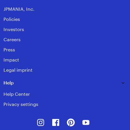
JPMANIA, Inc.
Policies
Investors
Careers
Press
Impact
Legal imprint
Help
Help Center
Privacy settings
Instagram
Facebook
Pinterest
Youtube