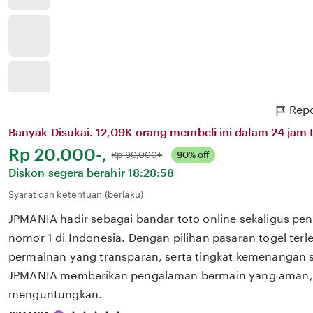
Repo
Banyak Disukai. 12,09K orang membeli ini dalam 24 jam t
Harga:
Rp 20.000-,
Normal:
Rp 90,000+
90% off
Diskon segera berahir
18:28:58
Syarat dan ketentuan (berlaku)
JPMANIA hadir sebagai bandar toto online sekaligus pen
nomor 1 di Indonesia. Dengan pilihan pasaran togel terl
permainan yang transparan, serta tingkat kemenangan sl
JPMANIA memberikan pengalaman bermain yang aman, 
menguntungkan.