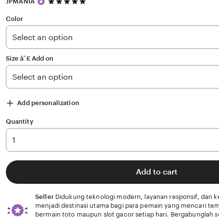
5
JPMANIA
out
of
Color
5
stars
Size âˆ£ Add on
Add personalization
Quantity
Add to cart
Seller
Didukung teknologi modern, layanan responsif, dan 
menjadi destinasi utama bagi para pemain yang mencari te
bermain toto maupun slot gacor setiap hari. Bergabunglah s