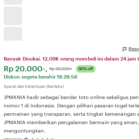
Repo
Banyak Disukai. 12,09K orang membeli ini dalam 24 jam t
Harga:
Rp 20.000-,
Normal:
Rp 90,000+
90% off
Diskon segera berahir
18:28:58
Syarat dan ketentuan (berlaku)
JPMANIA hadir sebagai bandar toto online sekaligus pen
nomor 1 di Indonesia. Dengan pilihan pasaran togel terl
permainan yang transparan, serta tingkat kemenangan sl
JPMANIA memberikan pengalaman bermain yang aman, 
menguntungkan.