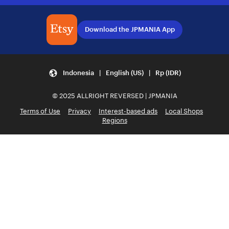
Download the JPMANIA App
Indonesia | English (US) | Rp (IDR)
© 2025 ALLRIGHT REVERSED | JPMANIA
Terms of Use
Privacy
Interest-based ads
Local Shops
Regions