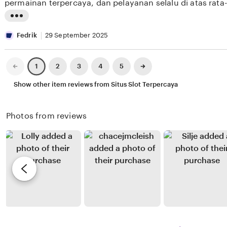
permainan terpercaya, dan pelayanan selalu di atas rata-
J
r
I
e
L
k
v
i
Fedrik
29 September 2025
r
i
s
i
e
t
Previous
Next
2
3
4
5
1
page
page
w
i
Show other item reviews from Situs Slot Terpercaya
b
n
y
g
Photos from reviews
R
r
a
e
h
v
m
i
a
e
d
w
b
y