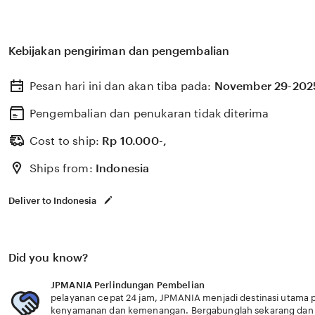
Kebijakan pengiriman dan pengembalian
Pesan hari ini dan akan tiba pada:
November 29-202
Pengembalian dan penukaran tidak diterima
Cost to ship:
Rp
10.000-,
Ships from:
Indonesia
Deliver to Indonesia
Did you know?
JPMANIA Perlindungan Pembelian
pelayanan cepat 24 jam, JPMANIA menjadi destinasi utam
kenyamanan dan kemenangan. Bergabunglah sekarang dan 