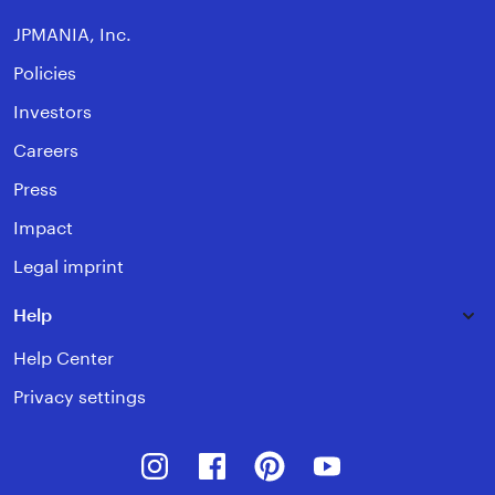
JPMANIA, Inc.
Policies
Investors
Careers
Press
Impact
Legal imprint
Help
Help Center
Privacy settings
Instagram
Facebook
Pinterest
Youtube