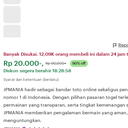
Repo
Banyak Disukai. 12,09K orang membeli ini dalam 24 jam t
Harga:
Rp 20.000-,
Normal:
Rp 90,000+
90% off
Diskon segera berahir
18:28:58
Syarat dan ketentuan (berlaku)
JPMANIA hadir sebagai bandar toto online sekaligus pen
nomor 1 di Indonesia. Dengan pilihan pasaran togel terl
permainan yang transparan, serta tingkat kemenangan sl
JPMANIA memberikan pengalaman bermain yang aman, 
menguntungkan.