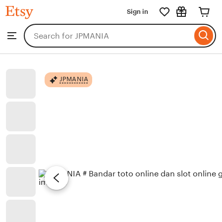
JPMANIA
Sign in
Skip
to
Search
Browse
ontent
for
items
or
shops
JPMANIA