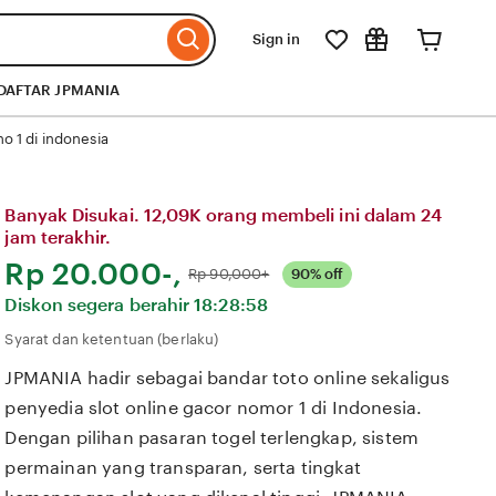
Sign in
DAFTAR JPMANIA
o 1 di indonesia
Banyak Disukai. 12,09K orang membeli ini dalam 24
jam terakhir.
Harga:
Rp 20.000-,
Normal:
Rp 90,000+
90% off
Diskon segera berahir
18:28:58
Syarat dan ketentuan (berlaku)
JPMANIA hadir sebagai bandar toto online sekaligus
penyedia slot online gacor nomor 1 di Indonesia.
Dengan pilihan pasaran togel terlengkap, sistem
permainan yang transparan, serta tingkat