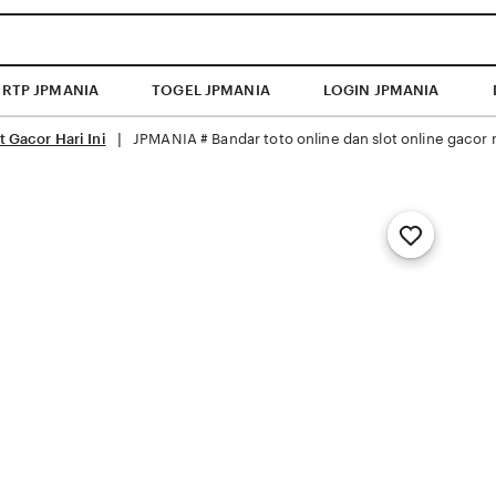
RTP JPMANIA
TOGEL JPMANIA
LOGIN JPMANIA
t Gacor Hari Ini
JPMANIA # Bandar toto online dan slot online gacor n
 | 
Add
to
Favorites