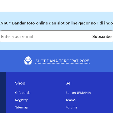
IA # Bandar toto online dan slot online gacor no 1 di ind
Subscribe
ter
our
ail
SLOT DANA TERCEPAT 2025
Shop
Sell
Gift cards
Sell on JPMANIA
Registry
Teams
Sitemap
Forums