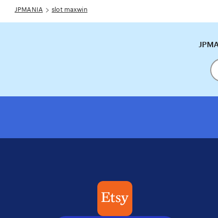
JPMANIA
slot maxwin
JPMAN
En
y
em