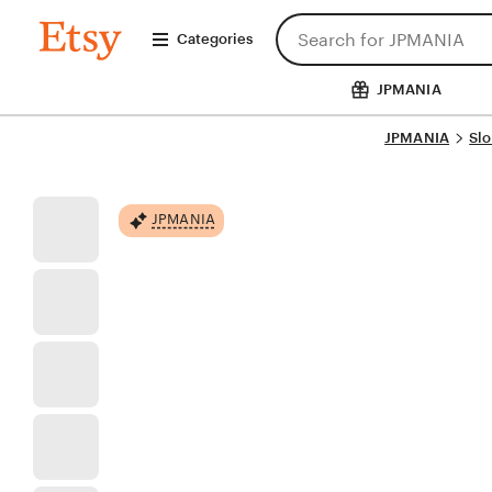
Skip
Search
JPMANIA
to
Categories
for
Content
items
or
JPMANIA
shops
JPMANIA
Slo
JPMANIA