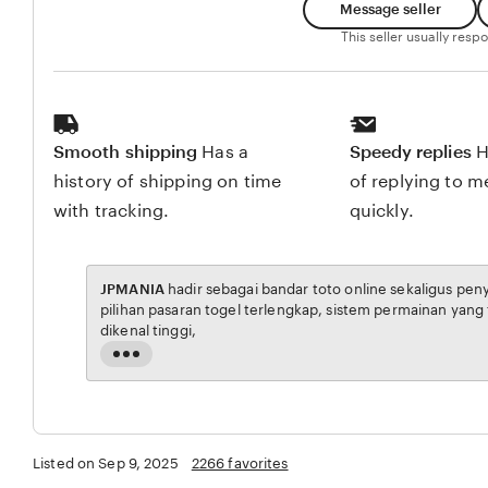
Message seller
This seller usually res
Smooth shipping
Has a
Speedy replies
H
history of shipping on time
of replying to 
with tracking.
quickly.
JPMANIA
hadir sebagai bandar toto online sekaligus penyedia slot online gacor nomor 1 di Indonesia. Dengan
pilihan pasaran togel terlengkap, sistem permainan yang
dikenal tinggi,
Read
the
full
description
Listed on Sep 9, 2025
2266 favorites