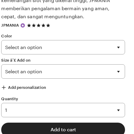
kemenangan slot yang dikenal tinggi, JPMANIA
memberikan pengalaman bermain yang aman,
cepat, dan sangat menguntungkan.
5
JPMANIA
out
of
Color
5
stars
Size âˆ£ Add on
Add personalization
Quantity
Add to cart