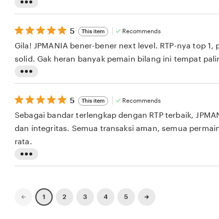
g
L
r
i
5
e
5
Recommends
This item
s
out
v
Gila! JPMANIA bener-bener next level. RTP-nya top 
of
t
5
i
solid. Gak heran banyak pemain bilang ini tempat pali
i
stars
e
n
L
w
g
i
b
5
r
5
Recommends
This item
s
out
y
e
Sebagai bandar terlengkap dengan RTP terbaik, JPMA
of
t
A
5
v
dan integritas. Semua transaksi aman, semua permaina
i
stars
h
i
rata.
n
o
e
g
L
k
w
r
i
b
e
s
y
Previous
Next
v
2
3
4
5
1
t
page
page
J
i
i
I