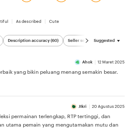
tiful
As described
Cute
Suggested
Description accuracy (60)
Seller service (82)
Sizing & Fit (2
Ahok
12 Maret 2025
erbaik yang bikin peluang menang semakin besar.
JIkri
20 Agustus 2025
ksi permainan terlengkap, RTP tertinggi, dan
lihan utama pemain yang mengutamakan mutu dan